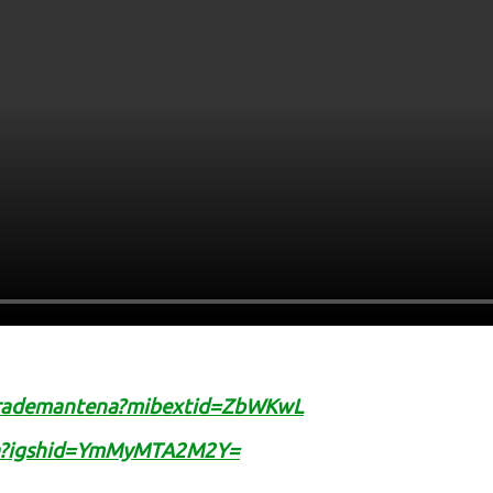
urademantena?mibextid=ZbWKwL
na?igshid=YmMyMTA2M2Y=