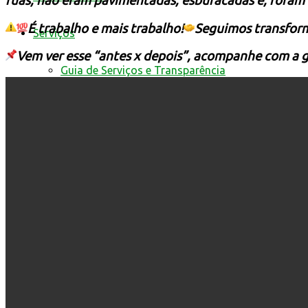
ruas, não eram pavimentadas, esburacadas e, fora
É trabalho e mais trabalho!
Seguimos transform
Serviços
Vem ver esse “antes x depois”, acompanhe com a 
Guia de Serviços e Transparência
da Prefeitura de Mantena
Cidadão Web
Conselhos
Conselho Municipal de Assistência Social
Conselho Municipal de Defesa Civil
Conselho Municipal de Educação