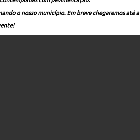
m contempladas com pavimentação.
ando o nosso município. Em breve chegaremos até a 
gente!