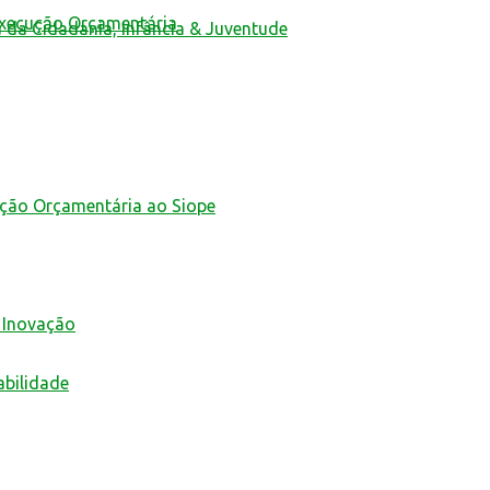
Execução Orçamentária
a da Cidadania, Infância & Juventude
ução Orçamentária ao Siope
 Inovação
abilidade