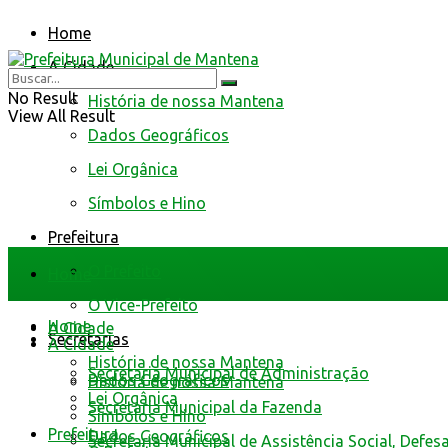
Home
A Cidade
No Result
História de nossa Mantena
View All Result
Dados Geográficos
Lei Orgânica
Símbolos e Hino
Prefeitura
O Prefeito
Home
O Vice-Prefeito
Home
A Cidade
Secretarias
A Cidade
História de nossa Mantena
Secretaria Municipal de Administração
Dados Geográficos
História de nossa Mantena
Lei Orgânica
Secretaria Municipal da Fazenda
Símbolos e Hino
Prefeitura
Dados Geográficos
Secretaria Municipal de Assistência Social, Defes