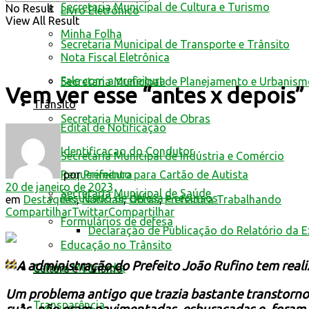
Secretaria Municipal de Cultura e Turismo
No Result
Livro Eletrônico
View All Result
Minha Folha
Secretaria Municipal de Transporte e Trânsito
Nota Fiscal Eletrônica
Fale com a prefeitura
Secretaria Municipal de Planejamento e Urbanis
Vem ver esse “antes x depois”
Trânsito
Secretaria Municipal de Obras
Edital de Notificação
Identificacao do Condutor
Secretaria Municipal de Indústria e Comércio
por
Prefeitura
Requerimento para Cartão de Autista
20 de janeiro de 2023
Secretaria Municipal de Saúde
Resultado de defesa e recursos
em
Destaques
,
Notícias
,
Obras
,
Prefeitura Trabalhando
Compartilhar
Twittar
Compartilhar
Formulários de defesa
Declaração de Publicação do Relatório da 
Educação no Trânsito
A administração do Prefeito João Rufino tem reali
Central Multimídia
Cultura e Turismo
Um problema antigo que trazia bastante transtorno pa
Transparência