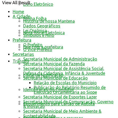
View All Result
Livro Eletrônico
Home
A Cidade
Minha Folha
História de nossa Mantena
Dados Geográficos
Lei Orgânica
Nota Fiscal Eletrônica
Símbolos e Hino
Prefeitura
O Prefeito
Fale com a prefeitura
O Vice-Prefeito
Secretarias
Secretaria Municipal de Administração
Trânsito
Secretaria Municipal da Fazenda
Secretaria Municipal de Assistência Social,
Defesa da Cidadania, Infância & Juventude
Edital de Notificação
Secretaria Municipal de Educação
Relação de Escolas do Município
Publicação do Relatório Resumido de
Identificacao do Condutor
Execução Orçamentária ao Siope
Secretaria Municipal de Esportes Lazer
Secretaria Municipal de Comunicação, Governo
Requerimento para Cartão de Autista
& Inovação
Secretaria Municipal de Meio Ambiente &
Sustentabilidade