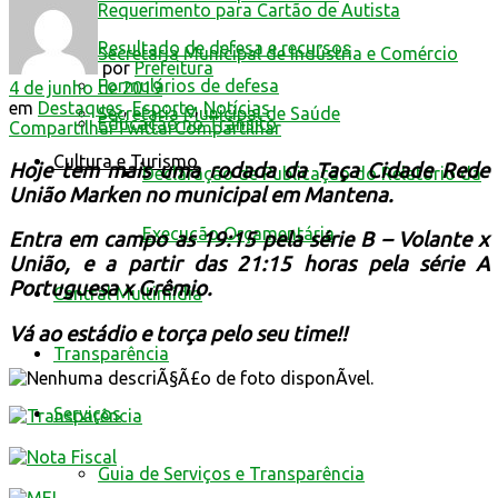
Requerimento para Cartão de Autista
Resultado de defesa e recursos
Secretaria Municipal de Indústria e Comércio
por
Prefeitura
Formulários de defesa
4 de junho de 2019
em
Destaques
,
Esporte
,
Notícias
Secretaria Municipal de Saúde
Educação no Trânsito
Compartilhar
Twittar
Compartilhar
Cultura e Turismo
Hoje tem mais uma rodada da Taça Cidade Rede
Declaração de Publicação do Relatório da
União Marken no municipal em Mantena.
Execução Orçamentária
Entra em campo as 19:15 pela série B – Volante x
União, e a partir das 21:15 horas pela série A
Portuguesa x Grêmio.
Central Multimídia
Vá ao estádio e torça pelo seu time!!
Transparência
Serviços
Guia de Serviços e Transparência