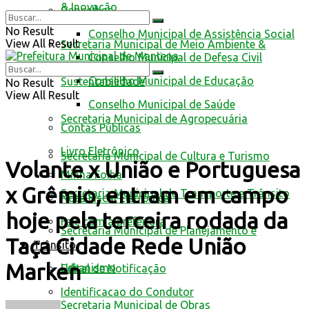
& Inovação
Conselhos
No Result
Conselho Municipal de Assistência Social
View All Result
Secretaria Municipal de Meio Ambiente &
Conselho Municipal de Defesa Civil
Conselho Municipal de Educação
Sustentabilidade
No Result
View All Result
Conselho Municipal de Saúde
Secretaria Municipal de Agropecuária
Contas Públicas
Livro Eletrônico
Secretaria Municipal de Cultura e Turismo
Volante x União e Portuguesa
Minha Folha
x Grêmio, entram em campo
Secretaria Municipal de Transporte e Trânsito
Nota Fiscal Eletrônica
hoje pela terceira rodada da
Fale com a prefeitura
Secretaria Municipal de Planejamento e
Taça Cidade Rede União
Trânsito
Marken
Urbanismo
Edital de Notificação
Identificacao do Condutor
Secretaria Municipal de Obras