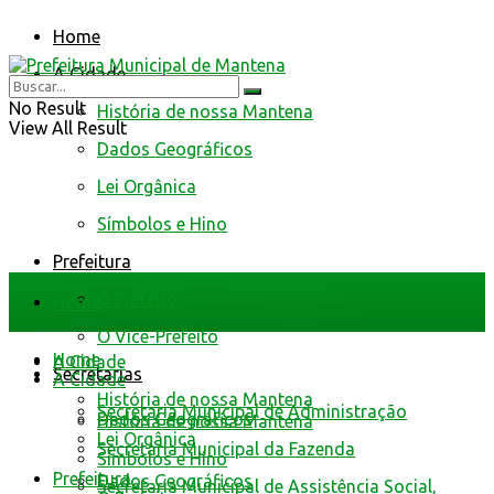
Home
A Cidade
No Result
História de nossa Mantena
View All Result
Dados Geográficos
Lei Orgânica
Símbolos e Hino
Prefeitura
O Prefeito
Home
O Vice-Prefeito
Home
A Cidade
Secretarias
A Cidade
História de nossa Mantena
Secretaria Municipal de Administração
Dados Geográficos
História de nossa Mantena
Lei Orgânica
Secretaria Municipal da Fazenda
Símbolos e Hino
Prefeitura
Dados Geográficos
Secretaria Municipal de Assistência Social,