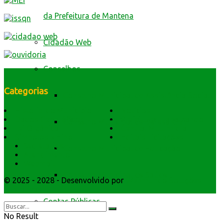
da Prefeitura de Mantena
Cidadão Web
Conselhos
Categorias
Conselho Municipal de Assistência Social
História do Município
Notícias
Dados Geográficos
Prefeitura Trabalhando
Conselho Municipal de Defesa Civil
Lei Orgânica
Central Multimídia
Símbolos e Hino
Editais Licitações
Secretarios
Conselho Municipal de Educação
Atendimento
Webmail
Conselho Municipal de Saúde
© 2025 - 2028 - Desenvolvido por
Webmundo Soluções
Interativas
Contas Públicas
No Result