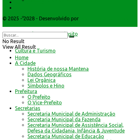
Resultado de defesa e recursos
Atendimento
Webmail
Formulários de defesa
© 2025 - 2028 - Desenvolvido por
Webmundo Soluções
Interativas
Educação no Trânsito
No Result
View All Result
Cultura e Turismo
Home
A Cidade
História de nossa Mantena
Dados Geográficos
Lei Orgânica
Símbolos e Hino
Prefeitura
O Prefeito
O Vice-Prefeito
Secretarias
Secretaria Municipal de Administração
Secretaria Municipal da Fazenda
Secretaria Municipal de Assistência Social,
Defesa da Cidadania, Infância & Juventude
Secretaria Municipal de Educação