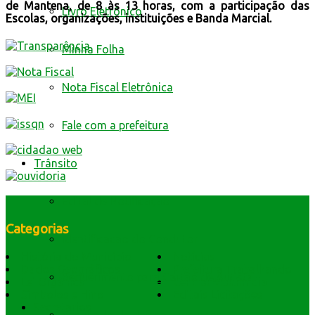
de Mantena, de 8 às 13 horas, com a participação das
Livro Eletrônico
Escolas, organizações, instituições e Banda Marcial.
Minha Folha
Nota Fiscal Eletrônica
Fale com a prefeitura
Trânsito
Edital de Notificação
Categorias
Identificacao do Condutor
História do Município
Notícias
Dados Geográficos
Prefeitura Trabalhando
Requerimento para Cartão de Autista
Lei Orgânica
Central Multimídia
Símbolos e Hino
Editais Licitações
Secretarios