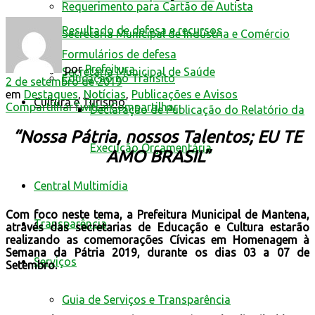
Requerimento para Cartão de Autista
Resultado de defesa e recursos
Secretaria Municipal de Indústria e Comércio
Formulários de defesa
por
Prefeitura
Secretaria Municipal de Saúde
Educação no Trânsito
2 de setembro de 2019
em
Destaques
,
Notícias
,
Publicações e Avisos
Cultura e Turismo
Compartilhar
Twittar
Compartilhar
Declaração de Publicação do Relatório da
“Nossa Pátria, nossos Talentos; EU TE
Execução Orçamentária
AMO BRASIL”
Central Multimídia
Com foco neste tema, a Prefeitura Municipal de Mantena,
Transparência
através das secretarias de Educação e Cultura estarão
realizando as comemorações Cívicas em Homenagem à
Semana da Pátria 2019, durante os dias 03 a 07 de
Serviços
Setembro.
Guia de Serviços e Transparência