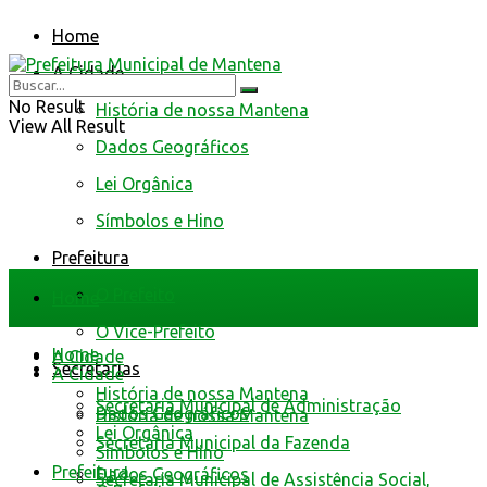
Home
A Cidade
No Result
História de nossa Mantena
View All Result
Dados Geográficos
Lei Orgânica
Símbolos e Hino
Prefeitura
O Prefeito
Home
O Vice-Prefeito
Home
A Cidade
Secretarias
A Cidade
História de nossa Mantena
Secretaria Municipal de Administração
Dados Geográficos
História de nossa Mantena
Lei Orgânica
Secretaria Municipal da Fazenda
Símbolos e Hino
Prefeitura
Dados Geográficos
Secretaria Municipal de Assistência Social,