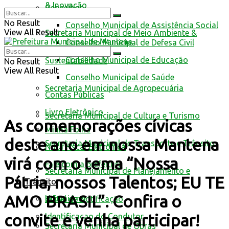
& Inovação
Conselhos
No Result
Conselho Municipal de Assistência Social
View All Result
Secretaria Municipal de Meio Ambiente &
Conselho Municipal de Defesa Civil
Conselho Municipal de Educação
Sustentabilidade
No Result
View All Result
Conselho Municipal de Saúde
Secretaria Municipal de Agropecuária
Contas Públicas
Livro Eletrônico
Secretaria Municipal de Cultura e Turismo
As comemorações cívicas
Minha Folha
deste ano em nossa Mantena
Secretaria Municipal de Transporte e Trânsito
Nota Fiscal Eletrônica
virá com o tema “Nossa
Fale com a prefeitura
Secretaria Municipal de Planejamento e
Pátria, nossos Talentos; EU TE
Trânsito
AMO BRASIL”. Confira o
Urbanismo
Edital de Notificação
convite e venha participar!
Identificacao do Condutor
Secretaria Municipal de Obras