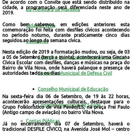
De acordo com o Convite que está sendo distribuído na
cidade, a programação será diferenciada neste ano de
da Prefeitura de Mantena
2019.
Como bem sabemos, em edições anteriores esta
Cidadão Web
comemoração foi feita com desfiles cívicos acontecendo
no período noturno, durante praticamente cinco dias
seguidos ao longo da semana cívica.
Conselhos
Nesta edição de 2019 a formatação mudou, ou seja, de 03
Conselho Municipal de Assistência Social
a 05 de Setembro (terça a quinta), acontecerá uma Gincana
Cívica Escolar com desfiles, danças e músicas na praça do
Bairro de Vila Nova, onde haverá palanque e presença de
Conselho Municipal de Defesa Civil
autoridades todos os dias.
Conselho Municipal de Educação
Na sexta-feira dia 06 de Setembro, de 19 às 22 horas,
acontecerão apresentações culturais, destaque para o
Conselho Municipal de Saúde
Grupo Folklorístico de Vila Pavão/ES, na praça Frei Paulo
(Antigo campo de aviação) no bairro Vila Nova.
Contas Públicas
Já no encerramento dia 07 de Setembro, haverá o
tradicional DESFILE CÍVICO, na Avenida José Mol – centro