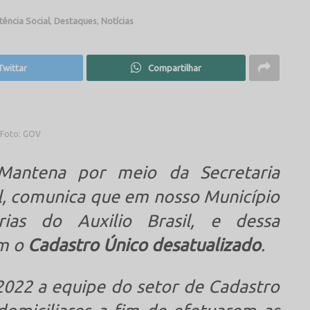
tência Social
,
Destaques
,
Notícias
Twittar
Compartilhar
Foto: GOV
 Mantena por meio da Secretaria
al, comunica que em nosso Município
rias do Auxilio Brasil, e dessa
om o
Cadastro Único desatualizado
.
2022 a equipe do setor de Cadastro