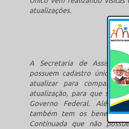
Único vem realizando visitas 
atualizações.
A Secretaria de Assistênci
possuem cadastro único e 
atualizar para comparecer
atualização, para que seus b
Governo Federal. Além dos 
também tem os beneficiário
Continuada que não possu