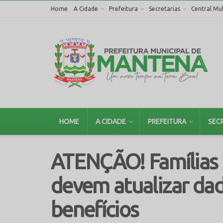
Home
A Cidade
Prefeitura
Secretarias
Central Mul
HOME
A CIDADE
PREFEITURA
SEC
ATENÇÃO! Famílias 
devem atualizar dad
benefícios