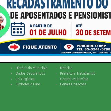
Categorias
This popup will close in:
16
História do Município
Notícias
Dados Geográficos
Prefeitura Trabalhando
Lei Orgânica
Central Multimídia
Símbolos e Hino
Editais Licitações