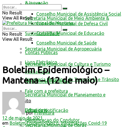
& Inovação
Conselhos
No Result
Conselho Municipal de Assistência Social
View All Result
Secretaria Municipal de Meio Ambiente &
Conselho Municipal de Defesa Civil
Conselho Municipal de Educação
Sustentabilidade
No Result
View All Result
Conselho Municipal de Saúde
Secretaria Municipal de Agropecuária
Contas Públicas
Livro Eletrônico
Secretaria Municipal de Cultura e Turismo
Boletim Epidemiológico –
Minha Folha
Mantena – (12 de maio)
Secretaria Municipal de Transporte e Trânsito
Nota Fiscal Eletrônica
Fale com a prefeitura
Secretaria Municipal de Planejamento e
Trânsito
Urbanismo
Edital de Notificação
por
Prefeitura
12 de maio de 2021
Identificacao do Condutor
em
Boletim Epidemiológico
,
Informações Covid-19
Secretaria Municipal de Obras