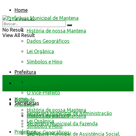
Home
A Cidade
No Result
História de nossa Mantena
View All Result
Dados Geográficos
Lei Orgânica
Símbolos e Hino
Prefeitura
O Prefeito
Home
O Vice-Prefeito
Home
A Cidade
Secretarias
A Cidade
História de nossa Mantena
Secretaria Municipal de Administração
Dados Geográficos
História de nossa Mantena
Lei Orgânica
Secretaria Municipal da Fazenda
Símbolos e Hino
Prefeitura
Dados Geográficos
Secretaria Municipal de Assistência Social,