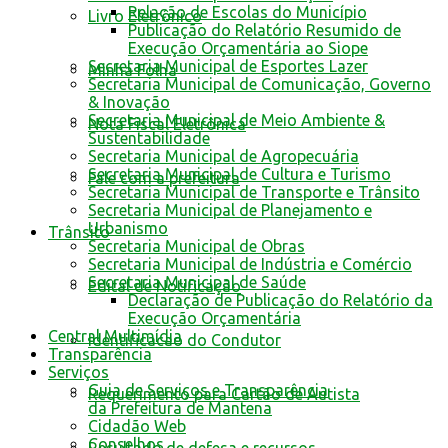
Relação de Escolas do Município
Livro Eletrônico
Publicação do Relatório Resumido de
Execução Orçamentária ao Siope
Secretaria Municipal de Esportes Lazer
Minha Folha
Secretaria Municipal de Comunicação, Governo
& Inovação
Secretaria Municipal de Meio Ambiente &
Nota Fiscal Eletrônica
Sustentabilidade
Secretaria Municipal de Agropecuária
Secretaria Municipal de Cultura e Turismo
Fale com a prefeitura
Secretaria Municipal de Transporte e Trânsito
Secretaria Municipal de Planejamento e
Urbanismo
Trânsito
Secretaria Municipal de Obras
Secretaria Municipal de Indústria e Comércio
Secretaria Municipal de Saúde
Edital de Notificação
Declaração de Publicação do Relatório da
Execução Orçamentária
Central Multimídia
Identificacao do Condutor
Transparência
Serviços
Guia de Serviços e Transparência
Requerimento para Cartão de Autista
da Prefeitura de Mantena
Cidadão Web
Conselhos