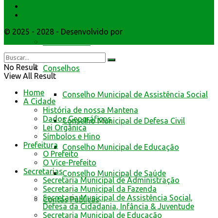
Atendimento
Webmail
da Prefeitura de Mantena
© 2025 - 2028 - Desenvolvido por
Webmundo Soluções
Interativas
Cidadão Web
No Result
Conselhos
View All Result
Home
Conselho Municipal de Assistência Social
A Cidade
História de nossa Mantena
Dados Geográficos
Conselho Municipal de Defesa Civil
Lei Orgânica
Símbolos e Hino
Prefeitura
Conselho Municipal de Educação
O Prefeito
O Vice-Prefeito
Secretarias
Conselho Municipal de Saúde
Secretaria Municipal de Administração
Secretaria Municipal da Fazenda
Secretaria Municipal de Assistência Social,
Contas Públicas
Defesa da Cidadania, Infância & Juventude
Secretaria Municipal de Educação