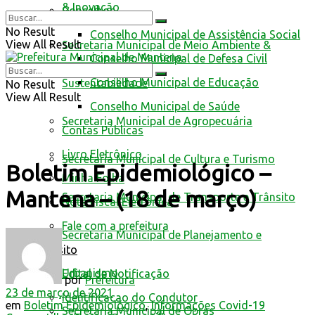
& Inovação
Conselhos
No Result
Conselho Municipal de Assistência Social
View All Result
Secretaria Municipal de Meio Ambiente &
Conselho Municipal de Defesa Civil
Conselho Municipal de Educação
Sustentabilidade
No Result
View All Result
Conselho Municipal de Saúde
Secretaria Municipal de Agropecuária
Contas Públicas
Livro Eletrônico
Secretaria Municipal de Cultura e Turismo
Boletim Epidemiológico –
Minha Folha
Mantena – (18 de março)
Secretaria Municipal de Transporte e Trânsito
Nota Fiscal Eletrônica
Fale com a prefeitura
Secretaria Municipal de Planejamento e
Trânsito
Urbanismo
Edital de Notificação
por
Prefeitura
23 de março de 2021
Identificacao do Condutor
em
Boletim Epidemiológico
,
Informações Covid-19
Secretaria Municipal de Obras