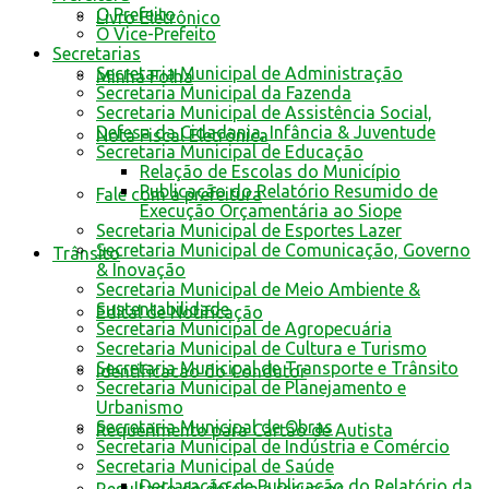
O Prefeito
Livro Eletrônico
O Vice-Prefeito
Secretarias
Secretaria Municipal de Administração
Minha Folha
Secretaria Municipal da Fazenda
Secretaria Municipal de Assistência Social,
Defesa da Cidadania, Infância & Juventude
Nota Fiscal Eletrônica
Secretaria Municipal de Educação
Relação de Escolas do Município
Publicação do Relatório Resumido de
Fale com a prefeitura
Execução Orçamentária ao Siope
Secretaria Municipal de Esportes Lazer
Secretaria Municipal de Comunicação, Governo
Trânsito
& Inovação
Secretaria Municipal de Meio Ambiente &
Sustentabilidade
Edital de Notificação
Secretaria Municipal de Agropecuária
Secretaria Municipal de Cultura e Turismo
Secretaria Municipal de Transporte e Trânsito
Identificacao do Condutor
Secretaria Municipal de Planejamento e
Urbanismo
Secretaria Municipal de Obras
Requerimento para Cartão de Autista
Secretaria Municipal de Indústria e Comércio
Secretaria Municipal de Saúde
Declaração de Publicação do Relatório da