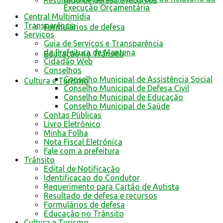
Resultado de defesa e recursos
Execução Orçamentária
Central Multimídia
Transparência
Formulários de defesa
Serviços
Guia de Serviços e Transparência
da Prefeitura de Mantena
Educação no Trânsito
Cidadão Web
Conselhos
Conselho Municipal de Assistência Social
Cultura e Turismo
Conselho Municipal de Defesa Civil
Conselho Municipal de Educação
Conselho Municipal de Saúde
Contas Públicas
Livro Eletrônico
Minha Folha
Nota Fiscal Eletrônica
Fale com a prefeitura
Trânsito
Edital de Notificação
Identificacao do Condutor
Requerimento para Cartão de Autista
Resultado de defesa e recursos
Formulários de defesa
Educação no Trânsito
Cultura e Turismo