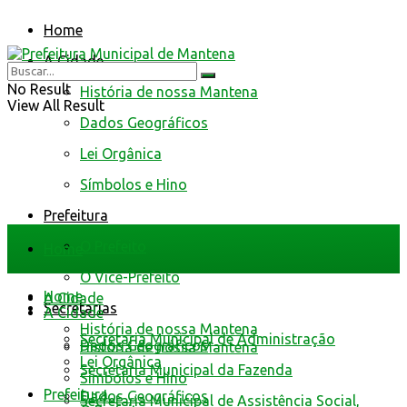
Home
A Cidade
No Result
História de nossa Mantena
View All Result
Dados Geográficos
Lei Orgânica
Símbolos e Hino
Prefeitura
O Prefeito
Home
O Vice-Prefeito
Home
A Cidade
Secretarias
A Cidade
História de nossa Mantena
Secretaria Municipal de Administração
Dados Geográficos
História de nossa Mantena
Lei Orgânica
Secretaria Municipal da Fazenda
Símbolos e Hino
Prefeitura
Dados Geográficos
Secretaria Municipal de Assistência Social,