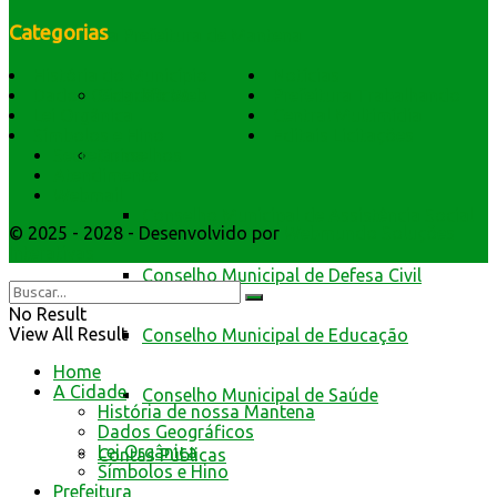
Categorias
da Prefeitura de Mantena
História do Município
Notícias
Cidadão Web
Dados Geográficos
Prefeitura Trabalhando
Lei Orgânica
Central Multimídia
Símbolos e Hino
Editais Licitações
Conselhos
Secretarios
Atendimento
Webmail
Conselho Municipal de Assistência Social
© 2025 - 2028 - Desenvolvido por
Webmundo Soluções
Interativas
Conselho Municipal de Defesa Civil
No Result
View All Result
Conselho Municipal de Educação
Home
A Cidade
Conselho Municipal de Saúde
História de nossa Mantena
Dados Geográficos
Lei Orgânica
Contas Públicas
Símbolos e Hino
Prefeitura