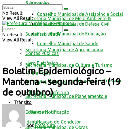
& Inovação
Conselhos
No Result
Conselho Municipal de Assistência Social
View All Result
Secretaria Municipal de Meio Ambiente &
Conselho Municipal de Defesa Civil
Conselho Municipal de Educação
Sustentabilidade
No Result
View All Result
Conselho Municipal de Saúde
Secretaria Municipal de Agropecuária
Contas Públicas
Livro Eletrônico
Secretaria Municipal de Cultura e Turismo
Boletim Epidemiológico –
Minha Folha
Mantena – segunda-feira (19
Secretaria Municipal de Transporte e Trânsito
Nota Fiscal Eletrônica
de outubro)
Fale com a prefeitura
Secretaria Municipal de Planejamento e
Trânsito
Urbanismo
Edital de Notificação
Identificacao do Condutor
por
Prefeitura
Secretaria Municipal de Obras