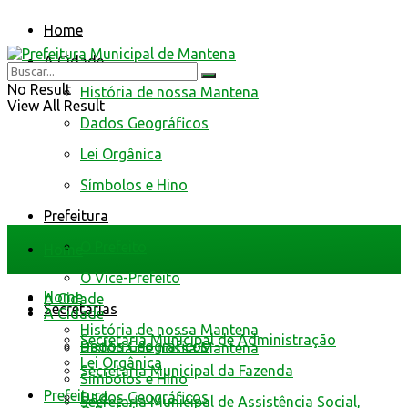
Home
A Cidade
No Result
História de nossa Mantena
View All Result
Dados Geográficos
Lei Orgânica
Símbolos e Hino
Prefeitura
O Prefeito
Home
O Vice-Prefeito
Home
A Cidade
Secretarias
A Cidade
História de nossa Mantena
Secretaria Municipal de Administração
Dados Geográficos
História de nossa Mantena
Lei Orgânica
Secretaria Municipal da Fazenda
Símbolos e Hino
Prefeitura
Dados Geográficos
Secretaria Municipal de Assistência Social,