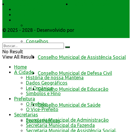
Símbolos e Hino
Editais Licitações
da Prefeitura de Mantena
Secretarios
Atendimento
Webmail
Cidadão Web
© 2025 - 2028 - Desenvolvido por
Webmundo Soluções
Interativas
Conselhos
No Result
View All Result
Conselho Municipal de Assistência Social
Home
A Cidade
Conselho Municipal de Defesa Civil
História de nossa Mantena
Dados Geográficos
Lei Orgânica
Conselho Municipal de Educação
Símbolos e Hino
Prefeitura
O Prefeito
Conselho Municipal de Saúde
O Vice-Prefeito
Secretarias
Secretaria Municipal de Administração
Contas Públicas
Secretaria Municipal da Fazenda
Secretaria Municipal de Assistência Social,