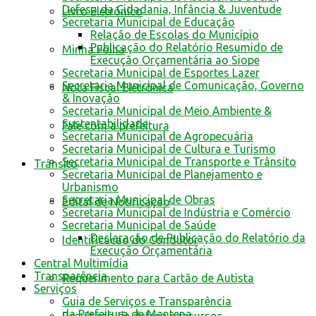
Defesa da Cidadania, Infância & Juventude
Livro Eletrônico
Secretaria Municipal de Educação
Relação de Escolas do Município
Publicação do Relatório Resumido de
Minha Folha
Execução Orçamentária ao Siope
Secretaria Municipal de Esportes Lazer
Secretaria Municipal de Comunicação, Governo
Nota Fiscal Eletrônica
& Inovação
Secretaria Municipal de Meio Ambiente &
Sustentabilidade
Fale com a prefeitura
Secretaria Municipal de Agropecuária
Secretaria Municipal de Cultura e Turismo
Secretaria Municipal de Transporte e Trânsito
Trânsito
Secretaria Municipal de Planejamento e
Urbanismo
Secretaria Municipal de Obras
Edital de Notificação
Secretaria Municipal de Indústria e Comércio
Secretaria Municipal de Saúde
Declaração de Publicação do Relatório da
Identificacao do Condutor
Execução Orçamentária
Central Multimídia
Transparência
Requerimento para Cartão de Autista
Serviços
Guia de Serviços e Transparência
da Prefeitura de Mantena