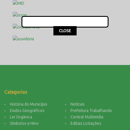
This popup will close in:
16
CLOSE
Categorias
História do Município
Notícias
Dados Geográficos
Prefeitura Trabalhando
Lei Orgânica
Central Multimídia
Símbolos e Hino
Editais Licitações