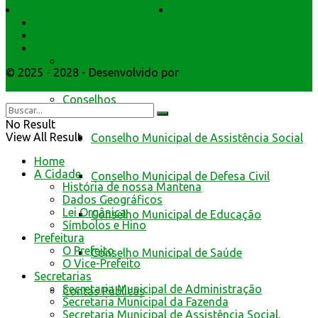
Símbolos e Hino
Editais Licitações
da Prefeitura de Mantena
Secretarios
Atendimento
Webmail
Cidadão Web
© 2025 - 2028 - Desenvolvido por
Webmundo Soluções
Interativas
Conselhos
No Result
View All Result
Conselho Municipal de Assistência Social
Home
A Cidade
Conselho Municipal de Defesa Civil
História de nossa Mantena
Dados Geográficos
Lei Orgânica
Conselho Municipal de Educação
Símbolos e Hino
Prefeitura
O Prefeito
Conselho Municipal de Saúde
O Vice-Prefeito
Secretarias
Secretaria Municipal de Administração
Contas Públicas
Secretaria Municipal da Fazenda
Secretaria Municipal de Assistência Social,