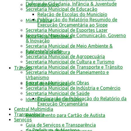
Defesa da Cidadania, Infância & Juventude
Livro Eletrônico
Secretaria Municipal de Educação
Relação de Escolas do Município
Publicação do Relatório Resumido de
Minha Folha
Execução Orçamentária ao Siope
Secretaria Municipal de Esportes Lazer
Secretaria Municipal de Comunicação, Governo
Nota Fiscal Eletrônica
& Inovação
Secretaria Municipal de Meio Ambiente &
Sustentabilidade
Fale com a prefeitura
Secretaria Municipal de Agropecuária
Secretaria Municipal de Cultura e Turismo
Secretaria Municipal de Transporte e Trânsito
Trânsito
Secretaria Municipal de Planejamento e
Urbanismo
Secretaria Municipal de Obras
Edital de Notificação
Secretaria Municipal de Indústria e Comércio
Secretaria Municipal de Saúde
Declaração de Publicação do Relatório da
Identificacao do Condutor
Execução Orçamentária
Central Multimídia
Transparência
Requerimento para Cartão de Autista
Serviços
Guia de Serviços e Transparência
da Prefeitura de Mantena