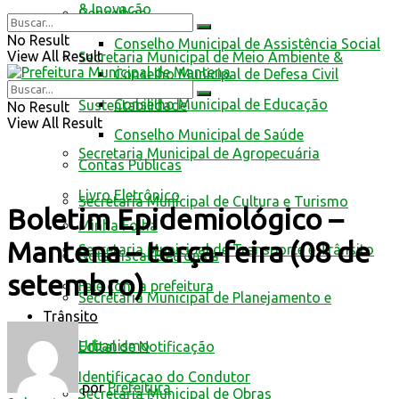
& Inovação
Conselhos
No Result
Conselho Municipal de Assistência Social
View All Result
Secretaria Municipal de Meio Ambiente &
Conselho Municipal de Defesa Civil
Conselho Municipal de Educação
Sustentabilidade
No Result
View All Result
Conselho Municipal de Saúde
Secretaria Municipal de Agropecuária
Contas Públicas
Livro Eletrônico
Secretaria Municipal de Cultura e Turismo
Boletim Epidemiológico –
Minha Folha
Mantena – terça-feira (08 de
Secretaria Municipal de Transporte e Trânsito
Nota Fiscal Eletrônica
setembro)
Fale com a prefeitura
Secretaria Municipal de Planejamento e
Trânsito
Urbanismo
Edital de Notificação
Identificacao do Condutor
por
Prefeitura
Secretaria Municipal de Obras