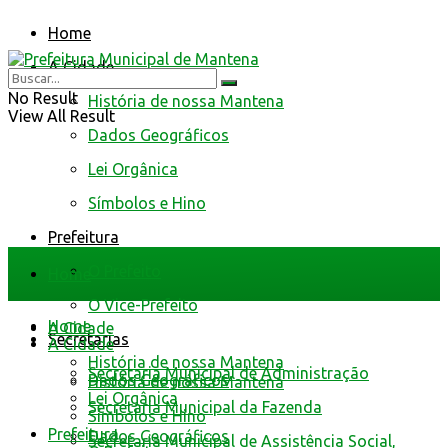
Home
A Cidade
No Result
História de nossa Mantena
View All Result
Dados Geográficos
Lei Orgânica
Símbolos e Hino
Prefeitura
O Prefeito
Home
O Vice-Prefeito
Home
A Cidade
Secretarias
A Cidade
História de nossa Mantena
Secretaria Municipal de Administração
Dados Geográficos
História de nossa Mantena
Lei Orgânica
Secretaria Municipal da Fazenda
Símbolos e Hino
Prefeitura
Dados Geográficos
Secretaria Municipal de Assistência Social,