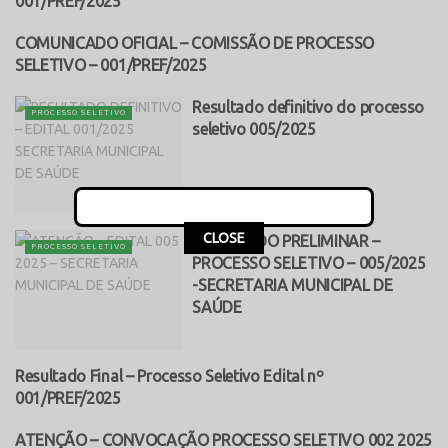
001/PREF/2025
COMUNICADO OFICIAL – COMISSÃO DE PROCESSO
PROCESSO SELETIVO
SELETIVO – 001/PREF/2025
Resultado definitivo do processo
PROCESSO SELETIVO
seletivo 005/2025
This popup will close in:
17
CLOSE
RESULTADO PRELIMINAR –
PROCESSO SELETIVO
PROCESSO SELETIVO – 005/2025
-SECRETARIA MUNICIPAL DE
SAÚDE
Resultado Final – Processo Seletivo Edital nº
PROCESSO SELETIVO
001/PREF/2025
ATENÇÃO – CONVOCAÇÃO PROCESSO SELETIVO 002 2025
PROCESSO SELETIVO