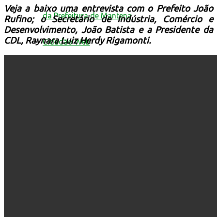
Veja a baixo uma entrevista com o Prefeito João
da Prefeitura de Mantena
Rufino; o Secretário de Indústria, Comércio e
Desenvolvimento, João Batista e a Presidente da
CDL, Raynara Luiz Herdy Rigamonti.
Cidadão Web
Conselhos
Conselho Municipal de Assistência Social
Conselho Municipal de Defesa Civil
Conselho Municipal de Educação
Conselho Municipal de Saúde
Contas Públicas