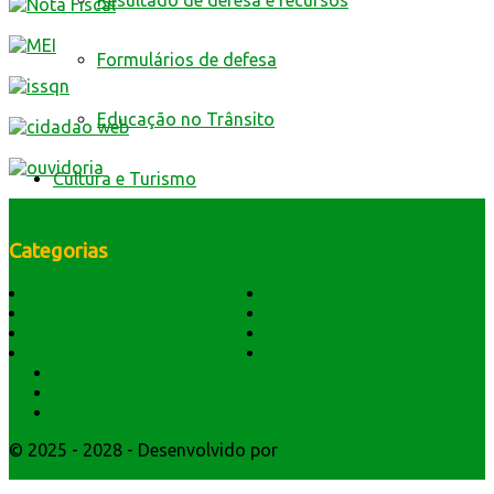
Resultado de defesa e recursos
Formulários de defesa
Educação no Trânsito
Cultura e Turismo
Categorias
História do Município
Notícias
Dados Geográficos
Prefeitura Trabalhando
Lei Orgânica
Central Multimídia
Símbolos e Hino
Editais Licitações
Secretarios
Atendimento
Webmail
© 2025 - 2028 - Desenvolvido por
Webmundo Soluções
Interativas