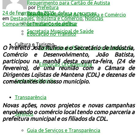
Requerimento para Cartão de Autista
por
Prefeitura
24 de fevereiro de 2021
Resultado de defesa e recursos
Secretaria Municipal de Indústria e Comércio
em
Destaques
,
Indústria e Comércio
,
Notícias
Formulários de defesa
Compartilhar
Twittar
Compartilhar
Secretaria Municipal de Saúde
Educação no Trânsito
Cultura e Turismo
O Prefeito João Rufino e o Secretário de Indústria,
Declaração de Publicação do Relatório da
Comércio e Desenvolvimento, João Batista,
participou na manhã desta quarta-feira, (24 de
Execução Orçamentária
fevereiro), de uma reunião com a Câmara de
Dirigentes Lojistas de Mantena (CDL) e dezenas de
Central Multimídia
comerciantes do nosso município.
Transparência
Novas ações, novos projetos e novas campanhas
envolvendo o comércio local tendo como parceria a
Serviços
prefeitura municipal e os filiados da CDL.
Guia de Serviços e Transparência