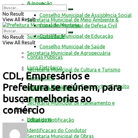
& Inovação
Conselhos
No Result
Conselho Municipal de Assistência Social
View All Result
Secretaria Municipal de Meio Ambiente &
Conselho Municipal de Defesa Civil
Conselho Municipal de Educação
Sustentabilidade
No Result
View All Result
Conselho Municipal de Saúde
Secretaria Municipal de Agropecuária
Contas Públicas
Livro Eletrônico
Secretaria Municipal de Cultura e Turismo
CDL, Empresários e
Minha Folha
Prefeitura se reúnem, para
Secretaria Municipal de Transporte e Trânsito
Nota Fiscal Eletrônica
buscar melhorias ao
Fale com a prefeitura
Secretaria Municipal de Planejamento e
comércio
Trânsito
Urbanismo
Edital de Notificação
Identificacao do Condutor
Secretaria Municipal de Obras