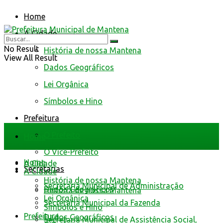
Home
A Cidade
No Result
História de nossa Mantena
View All Result
Dados Geográficos
Lei Orgânica
Símbolos e Hino
Prefeitura
O Prefeito
Home
O Vice-Prefeito
Home
A Cidade
Secretarias
A Cidade
História de nossa Mantena
Secretaria Municipal de Administração
Dados Geográficos
História de nossa Mantena
Lei Orgânica
Secretaria Municipal da Fazenda
Símbolos e Hino
Prefeitura
Dados Geográficos
Secretaria Municipal de Assistência Social,