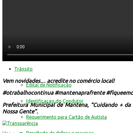
Livro Eletrônico
Minha Folha
Nota Fiscal Eletrônica
Fale com a prefeitura
Trânsito
Vem novidades… acredite no comércio local!
Edital de Notificação
#
otrabalhocontinua
#
mantenaprafrente
#
fiqueemc
Identificacao do Condutor
Prefeitura Municipal de Mantena, “Cuidando + da
Nossa Gente”.
Requerimento para Cartão de Autista