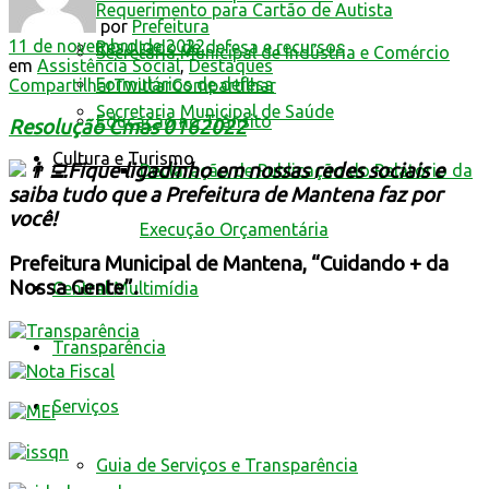
Requerimento para Cartão de Autista
por
Prefeitura
11 de novembro de 2022
Resultado de defesa e recursos
Secretaria Municipal de Indústria e Comércio
em
Assistência Social
,
Destaques
Formulários de defesa
Compartilhar
Twittar
Compartilhar
Secretaria Municipal de Saúde
Educação no Trânsito
Resolução Cmas 0162022
Cultura e Turismo
Fique ligadinho em nossas redes sociais e
Declaração de Publicação do Relatório da
saiba tudo que a Prefeitura de Mantena faz por
você!
Execução Orçamentária
Prefeitura Municipal de Mantena, “Cuidando + da
Nossa Gente”.
Central Multimídia
Transparência
Serviços
Guia de Serviços e Transparência