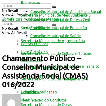
& Inovação
Conselhos
No Result
Conselho Municipal de Assistência Social
View All Result
Secretaria Municipal de Meio Ambiente &
Conselho Municipal de Defesa Civil
Conselho Municipal de Educação
Sustentabilidade
No Result
View All Result
Conselho Municipal de Saúde
Secretaria Municipal de Agropecuária
Contas Públicas
Livro Eletrônico
Secretaria Municipal de Cultura e Turismo
Chamamento Público –
Minha Folha
Conselho Municipal de
Secretaria Municipal de Transporte e Trânsito
Nota Fiscal Eletrônica
Assistência Social (CMAS)
Fale com a prefeitura
Secretaria Municipal de Planejamento e
016/2022
Trânsito
Urbanismo
Edital de Notificação
Identificacao do Condutor
Secretaria Municipal de Obras