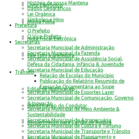
História de nossa Mantena
Livro Eletrônico
Dados Geográficos
Lei Orgânica
Símbolos e Hino
Minha Folha
Prefeitura
O Prefeito
O Vice-Prefeito
Nota Fiscal Eletrônica
Secretarias
Secretaria Municipal de Administração
Secretaria Municipal da Fazenda
Fale com a prefeitura
Secretaria Municipal de Assistência Social,
Defesa da Cidadania, Infância & Juventude
Secretaria Municipal de Educação
Trânsito
Relação de Escolas do Município
Publicação do Relatório Resumido de
Execução Orçamentária ao Siope
Edital de Notificação
Secretaria Municipal de Esportes Lazer
Secretaria Municipal de Comunicação, Governo
& Inovação
Identificacao do Condutor
Secretaria Municipal de Meio Ambiente &
Sustentabilidade
Secretaria Municipal de Agropecuária
Requerimento para Cartão de Autista
Secretaria Municipal de Cultura e Turismo
Secretaria Municipal de Transporte e Trânsito
Secretaria Municipal de Planejamento e