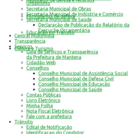
Resultado de defesa e recursos
Urbanismo
Secretaria Municipal de Obras
Secretaria Municipal de Indústria e Comércio
Formulários de defesa
Secretaria Municipal de Saúde
Declaração de Publicação do Relatório da
Execução Orçamentária
Educação no Trânsito
Central Multimídia
Transparência
Serviços
Cultura e Turismo
Guia de Serviços e Transparência
da Prefeitura de Mantena
Cidadão Web
Conselhos
Conselho Municipal de Assistência Social
Conselho Municipal de Defesa Civil
Conselho Municipal de Educação
Conselho Municipal de Saúde
Contas Públicas
Livro Eletrônico
Minha Folha
Nota Fiscal Eletrônica
Fale com a prefeitura
Trânsito
Edital de Notificação
Identificacao do Condutor