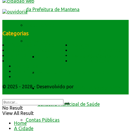
da Prefeitura de Mantena
Cidadão Web
Categorias
Conselhos
História do Município
Notícias
Dados Geográficos
Prefeitura Trabalhando
Lei Orgânica
Central Multimídia
Conselho Municipal de Assistência Social
Símbolos e Hino
Editais Licitações
Secretarios
Atendimento
Conselho Municipal de Defesa Civil
Webmail
© 2025 - 2028 - Desenvolvido por
Webmundo Soluções
Conselho Municipal de Educação
Interativas
Conselho Municipal de Saúde
No Result
View All Result
Contas Públicas
Home
A Cidade