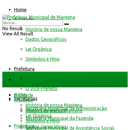
Home
A Cidade
No Result
História de nossa Mantena
View All Result
Dados Geográficos
Lei Orgânica
Símbolos e Hino
Prefeitura
O Prefeito
Home
O Vice-Prefeito
Home
A Cidade
Secretarias
A Cidade
História de nossa Mantena
Secretaria Municipal de Administração
Dados Geográficos
História de nossa Mantena
Lei Orgânica
Secretaria Municipal da Fazenda
Símbolos e Hino
Prefeitura
Dados Geográficos
Secretaria Municipal de Assistência Social,