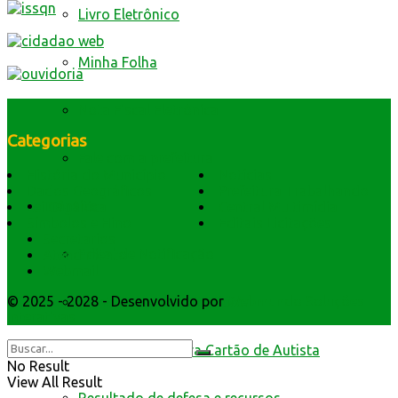
Livro Eletrônico
Minha Folha
Nota Fiscal Eletrônica
Categorias
Fale com a prefeitura
História do Município
Notícias
Dados Geográficos
Prefeitura Trabalhando
Trânsito
Lei Orgânica
Central Multimídia
Símbolos e Hino
Editais Licitações
Secretarios
Edital de Notificação
Atendimento
Webmail
© 2025 - 2028 - Desenvolvido por
Webmundo Soluções
Identificacao do Condutor
Interativas
Requerimento para Cartão de Autista
No Result
View All Result