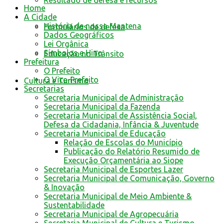
Resultado de defesa e recursos
Home
A Cidade
História de nossa Mantena
Formulários de defesa
Dados Geográficos
Lei Orgânica
Símbolos e Hino
Educação no Trânsito
Prefeitura
O Prefeito
O Vice-Prefeito
Cultura e Turismo
Secretarias
Secretaria Municipal de Administração
Secretaria Municipal da Fazenda
Secretaria Municipal de Assistência Social,
Defesa da Cidadania, Infância & Juventude
Secretaria Municipal de Educação
Relação de Escolas do Município
Publicação do Relatório Resumido de
Execução Orçamentária ao Siope
Secretaria Municipal de Esportes Lazer
Secretaria Municipal de Comunicação, Governo
& Inovação
Secretaria Municipal de Meio Ambiente &
Sustentabilidade
Secretaria Municipal de Agropecuária