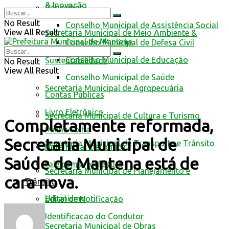
& Inovação
Conselhos
No Result
Conselho Municipal de Assistência Social
View All Result
Secretaria Municipal de Meio Ambiente &
Conselho Municipal de Defesa Civil
Conselho Municipal de Educação
Sustentabilidade
No Result
View All Result
Conselho Municipal de Saúde
Secretaria Municipal de Agropecuária
Contas Públicas
Livro Eletrônico
Secretaria Municipal de Cultura e Turismo
Completamente reformada,
Minha Folha
Secretaria Municipal de
Secretaria Municipal de Transporte e Trânsito
Nota Fiscal Eletrônica
Saúde de Mantena está de
Fale com a prefeitura
Secretaria Municipal de Planejamento e
cara nova.
Trânsito
Urbanismo
Edital de Notificação
Identificacao do Condutor
Secretaria Municipal de Obras