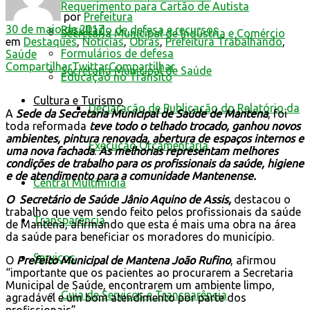
Requerimento para Cartão de Autista
por
Prefeitura
30 de maio de 2017
Resultado de defesa e recursos
Secretaria Municipal de Indústria e Comércio
em
Destaques
,
Notícias
,
Obras
,
Prefeitura Trabalhando
,
Formulários de defesa
Saúde
Compartilhar
Twittar
Compartilhar
Secretaria Municipal de Saúde
Educação no Trânsito
Cultura e Turismo
Declaração de Publicação do Relatório da
A
Sede da Secretaria Municipal de Saúde de Mantena
, foi
toda reformada
teve todo o telhado trocado, ganhou novos
ambientes, pintura renovada, abertura de espaços internos e
Execução Orçamentária
uma nova fachada
.
As melhorias representam melhores
condições de trabalho para os profissionais da saúde, higiene
e de atendimento para a comunidade Mantenense.
Central Multimídia
O Secretário de Saúde Jânio Aquino de Assis,
destacou o
trabalho que vem sendo feito pelos profissionais da saúde
Transparência
de Mantena, afirmando que esta é mais uma obra na área
da saúde para beneficiar os moradores do município.
Serviços
O
Prefeito Municipal de Mantena João Rufino
, afirmou
“importante que os pacientes ao procurarem a Secretaria
Municipal de Saúde, encontrarem um ambiente limpo,
Guia de Serviços e Transparência
agradável e um bom atendimento por parte dos
profissionais”.