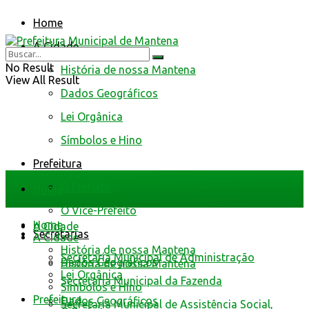
Home
A Cidade
No Result
História de nossa Mantena
View All Result
Dados Geográficos
Lei Orgânica
Símbolos e Hino
Prefeitura
O Prefeito
Home
O Vice-Prefeito
Home
A Cidade
Secretarias
A Cidade
História de nossa Mantena
Secretaria Municipal de Administração
Dados Geográficos
História de nossa Mantena
Lei Orgânica
Secretaria Municipal da Fazenda
Símbolos e Hino
Prefeitura
Dados Geográficos
Secretaria Municipal de Assistência Social,