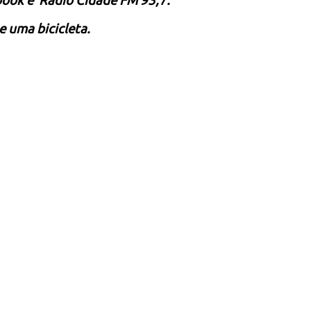
book e R
á
dio Cidade FM 93,7.
 e uma
bicicleta
.