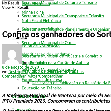
Secretaria Municipal de Cultura e Turismo
No Result
Livro Eletrônico
View All Result
Minha Folha
Secretaria Municipal de Transporte e Trânsito
Nota Fiscal Eletrônica
Fale com a prefeitura
Secretaria Municipal de Planejamento e Urbanis
Confira os ganhadores do Sor
Trânsito
Secretaria Municipal de Obras
Edital de Notificação
Identificacao do Condutor
Secretaria Municipal de Indústria e Comércio
por
Prefeitura
Requerimento para Cartão de Autista
8 de agosto de 2020
Secretaria Municipal de Saúde
Resultado de defesa e recursos
em
Destaques
,
Indústria e Comércio
,
Notícias
Compartilhar
Twittar
Compartilhar
Formulários de defesa
Declaração de Publicação do Relatório da 
Educação no Trânsito
A Prefeitura Municipal de Mantena por meio da Secr
Central Multimídia
Cultura e Turismo
IPTU Premiado 2020. Concorreram os contribuintes 
Transparência