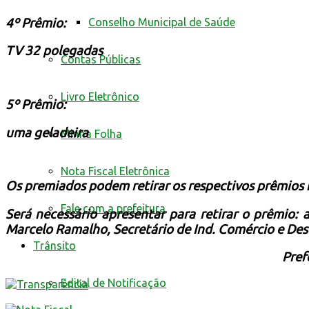
4º Prêmio:
Conselho Municipal de Saúde
TV 32 polegadas
Contas Públicas
Livro Eletrônico
5º Prêmio:
uma geladeira
Minha Folha
Nota Fiscal Eletrônica
Os premiados podem retirar os respectivos prêmios n
Fale com a prefeitura
Será necessário apresentar para retirar o prêmio
Marcelo Ramalho, Secretário de Ind. Comércio e De
Trânsito
Pref
Edital de Notificação