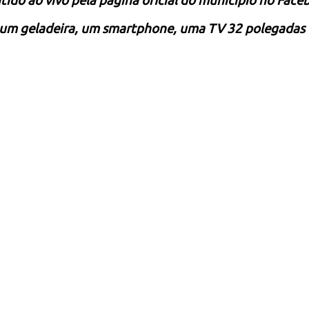
tido ao vivo pela p
á
gina oficial do município no Face
, um
geladeira
, um
smartphone
, uma
TV
32 polegadas