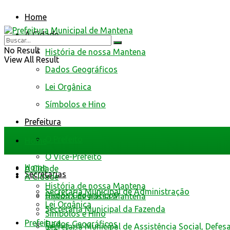
Home
A Cidade
No Result
História de nossa Mantena
View All Result
Dados Geográficos
Lei Orgânica
Símbolos e Hino
Prefeitura
O Prefeito
Home
O Vice-Prefeito
Home
A Cidade
Secretarias
A Cidade
História de nossa Mantena
Secretaria Municipal de Administração
Dados Geográficos
História de nossa Mantena
Lei Orgânica
Secretaria Municipal da Fazenda
Símbolos e Hino
Prefeitura
Dados Geográficos
Secretaria Municipal de Assistência Social, Defes