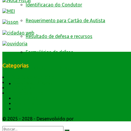
Identificacao do Condutor
Requerimento para Cartão de Autista
Resultado de defesa e recursos
Formulários de defesa
Categorias
Educação no Trânsito
História do Município
Dados Geográficos
Cultura e Turismo
Lei Orgânica
Símbolos e Hino
Secretarios
Atendimento
Webmail
© 2025 - 2028 - Desenvolvido por
Webmundo Soluções Inter