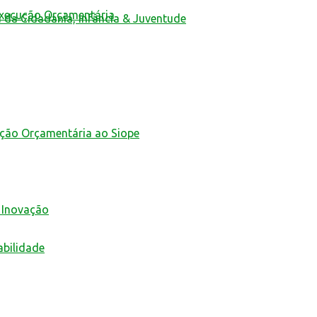
Execução Orçamentária
a da Cidadania, Infância & Juventude
ução Orçamentária ao Siope
 Inovação
abilidade