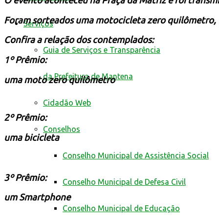
O evento aconteceu na Praça da Matriz e foi transmi
Foram sorteados
uma
motocicleta
zero quilômetro
Serviços
Confira a relação dos contemplados:
Guia de Serviços e Transparência
1º Prêmio:
da Prefeitura de Mantena
uma moto zero
quilômetro
Cidadão Web
2º Prêmio:
Conselhos
uma bicicleta
Conselho Municipal de Assistência Social
3º Prêmio:
Conselho Municipal de Defesa Civil
um Smartphone
Conselho Municipal de Educação