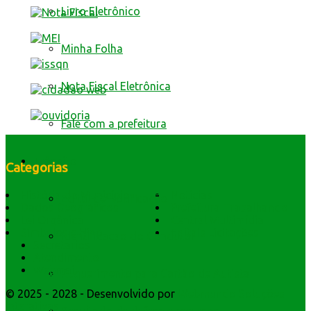
Livro Eletrônico
Minha Folha
Nota Fiscal Eletrônica
Fale com a prefeitura
Trânsito
Categorias
História do Município
Notícias
Edital de Notificação
Dados Geográficos
Prefeitura Trabalhando
Lei Orgânica
Central Multimídia
Símbolos e Hino
Editais Licitações
Identificacao do Condutor
Secretarios
Atendimento
Webmail
Requerimento para Cartão de Autista
© 2025 - 2028 - Desenvolvido por
Webmundo Soluções
Interativas