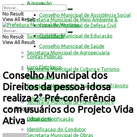
& Inovação
Conselhos
No Result
Conselho Municipal de Assistência Social
View All Result
Secretaria Municipal de Meio Ambiente &
Conselho Municipal de Defesa Civil
Conselho Municipal de Educação
Sustentabilidade
No Result
View All Result
Conselho Municipal de Saúde
Secretaria Municipal de Agropecuária
Contas Públicas
Livro Eletrônico
Secretaria Municipal de Cultura e Turismo
Conselho Municipal dos
Minha Folha
Direitos da pessoa idosa
Secretaria Municipal de Transporte e Trânsito
Nota Fiscal Eletrônica
realiza 2° Pré-conferência
Fale com a prefeitura
Secretaria Municipal de Planejamento e
com usuários do Projeto Vida
Trânsito
Ativa
Urbanismo
Edital de Notificação
Identificacao do Condutor
Secretaria Municipal de Obras