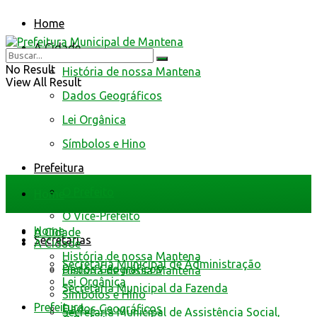
Home
A Cidade
No Result
História de nossa Mantena
View All Result
Dados Geográficos
Lei Orgânica
Símbolos e Hino
Prefeitura
O Prefeito
Home
O Vice-Prefeito
Home
A Cidade
Secretarias
A Cidade
História de nossa Mantena
Secretaria Municipal de Administração
Dados Geográficos
História de nossa Mantena
Lei Orgânica
Secretaria Municipal da Fazenda
Símbolos e Hino
Prefeitura
Dados Geográficos
Secretaria Municipal de Assistência Social,