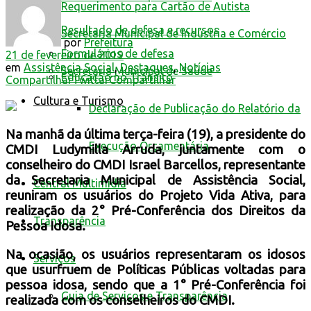
Requerimento para Cartão de Autista
Resultado de defesa e recursos
Secretaria Municipal de Indústria e Comércio
por
Prefeitura
Formulários de defesa
21 de fevereiro de 2019
em
Assistência Social
,
Destaques
,
Notícias
Secretaria Municipal de Saúde
Educação no Trânsito
Compartilhar
Twittar
Compartilhar
Cultura e Turismo
Declaração de Publicação do Relatório da
Na manhã da última terça-feira (19), a presidente do
Execução Orçamentária
CMDI Ludymilla Arruda, juntamente com o
conselheiro do CMDI Israel Barcellos, representante
da Secretaria Municipal de Assistência Social,
Central Multimídia
reuniram os usuários do Projeto Vida Ativa, para
realização da 2° Pré-Conferência dos Direitos da
Transparência
Pessoa Idosa.
Na ocasião, os usuários representaram os idosos
Serviços
que usurfruem de Políticas Públicas voltadas para
pessoa idosa, sendo que a 1° Pré-Conferência foi
Guia de Serviços e Transparência
realizada com os conselheiros do CMDI.