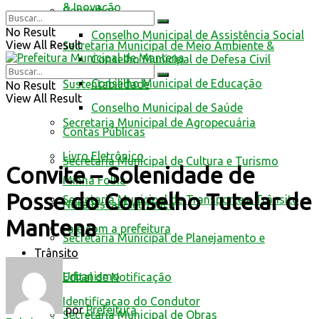
& Inovação
Conselhos
No Result
Conselho Municipal de Assistência Social
View All Result
Secretaria Municipal de Meio Ambiente &
Conselho Municipal de Defesa Civil
Conselho Municipal de Educação
Sustentabilidade
No Result
View All Result
Conselho Municipal de Saúde
Secretaria Municipal de Agropecuária
Contas Públicas
Livro Eletrônico
Secretaria Municipal de Cultura e Turismo
Convite – Solenidade de
Minha Folha
Posse do Conselho Tutelar de
Secretaria Municipal de Transporte e Trânsito
Nota Fiscal Eletrônica
Mantena
Fale com a prefeitura
Secretaria Municipal de Planejamento e
Trânsito
Urbanismo
Edital de Notificação
Identificacao do Condutor
por
Prefeitura
Secretaria Municipal de Obras