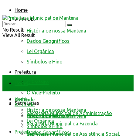
Home
A Cidade
No Result
História de nossa Mantena
View All Result
Dados Geográficos
Lei Orgânica
Símbolos e Hino
Prefeitura
O Prefeito
Home
O Vice-Prefeito
Home
A Cidade
Secretarias
A Cidade
História de nossa Mantena
Secretaria Municipal de Administração
Dados Geográficos
História de nossa Mantena
Lei Orgânica
Secretaria Municipal da Fazenda
Símbolos e Hino
Prefeitura
Dados Geográficos
Secretaria Municipal de Assistência Social,