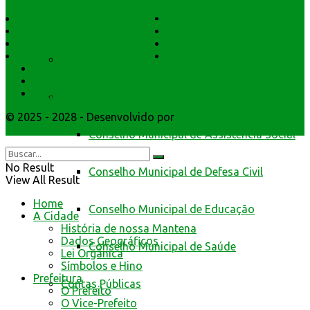
História do Município
Notícias
da Prefeitura de Mantena
Dados Geográficos
Prefeitura Trabalhando
Lei Orgânica
Central Multimídia
Símbolos e Hino
Editais Licitações
Cidadão Web
Secretarios
Atendimento
Webmail
Conselhos
© 2025 - 2028 - Desenvolvido por
Webmundo Soluções
Interativas
Conselho Municipal de Assistência Social
No Result
Conselho Municipal de Defesa Civil
View All Result
Home
Conselho Municipal de Educação
A Cidade
História de nossa Mantena
Dados Geográficos
Conselho Municipal de Saúde
Lei Orgânica
Símbolos e Hino
Prefeitura
Contas Públicas
O Prefeito
O Vice-Prefeito