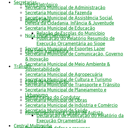
Secretarias
Livro Eletrônico
Secretaria Municipal de Administração
Secretaria Municipal da Fazenda
Secretaria Municipal de Assistência Social,
Minha Folha
Defesa da Cidadania, Infância & Juventude
Secretaria Municipal de Educação
Relação de Escolas do Município
Nota Fiscal Eletrônica
Publicação do Relatório Resumido de
Execução Orçamentária ao Siope
Secretaria Municipal de Esportes Lazer
Fale com a prefeitura
Secretaria Municipal de Comunicação, Governo
& Inovação
Secretaria Municipal de Meio Ambiente &
Trânsito
Sustentabilidade
Secretaria Municipal de Agropecuária
Secretaria Municipal de Cultura e Turismo
Edital de Notificação
Secretaria Municipal de Transporte e Trânsito
Secretaria Municipal de Planejamento e
Urbanismo
Identificacao do Condutor
Secretaria Municipal de Obras
Secretaria Municipal de Indústria e Comércio
Secretaria Municipal de Saúde
Requerimento para Cartão de Autista
Declaração de Publicação do Relatório da
Execução Orçamentária
Central Multimídia