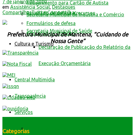
7 de janeiro de 2020
Requerimento para Cartão de Autista
em
Assistência Social
,
Destaques
Compartilhar
Twittar
Compartilhar
Resultado de defesa e recursos
Secretaria Municipal de Indústria e Comércio
Formulários de defesa
Secretaria Municipal de Saúde
Educação no Trânsito
Prefeitura Municipal de Mantena, “Cuidando de
Nossa Gente”
Cultura e Turismo
Declaração de Publicação do Relatório da
Execução Orçamentária
Central Multimídia
Transparência
Serviços
Guia de Serviços e Transparência
Categorias