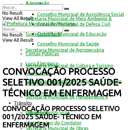
& Inovação
Conselhos
No Result
Conselho Municipal de Assistência Social
View All Result
Secretaria Municipal de Meio Ambiente &
Conselho Municipal de Defesa Civil
Conselho Municipal de Educação
Sustentabilidade
No Result
View All Result
Conselho Municipal de Saúde
Secretaria Municipal de Agropecuária
Contas Públicas
Livro Eletrônico
Secretaria Municipal de Cultura e Turismo
CONVOCAÇÃO PROCESSO
Minha Folha
SELETIVO 001/2025 SAÚDE-
Secretaria Municipal de Transporte e Trânsito
Nota Fiscal Eletrônica
TÉCNICO EM ENFERMAGEM
Fale com a prefeitura
Secretaria Municipal de Planejamento e
Trânsito
CONVOCAÇÃO PROCESSO SELETIVO
Urbanismo
Edital de Notificação
001/2025 SAÚDE- TÉCNICO EM
Identificacao do Condutor
ENFERMAGEM
Secretaria Municipal de Obras