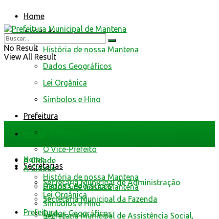
Home
A Cidade
No Result
História de nossa Mantena
View All Result
Dados Geográficos
Lei Orgânica
Símbolos e Hino
Prefeitura
O Prefeito
Home
O Vice-Prefeito
Home
A Cidade
Secretarias
A Cidade
História de nossa Mantena
Secretaria Municipal de Administração
Dados Geográficos
História de nossa Mantena
Lei Orgânica
Secretaria Municipal da Fazenda
Símbolos e Hino
Prefeitura
Dados Geográficos
Secretaria Municipal de Assistência Social,