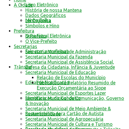
Livro Eletrônico
A Cidade
História de nossa Mantena
Dados Geográficos
Minha Folha
Lei Orgânica
Símbolos e Hino
Prefeitura
Nota Fiscal Eletrônica
O Prefeito
O Vice-Prefeito
Secretarias
Fale com a prefeitura
Secretaria Municipal de Administração
Secretaria Municipal da Fazenda
Secretaria Municipal de Assistência Social,
Trânsito
Defesa da Cidadania, Infância & Juventude
Secretaria Municipal de Educação
Relação de Escolas do Município
Edital de Notificação
Publicação do Relatório Resumido de
Execução Orçamentária ao Siope
Secretaria Municipal de Esportes Lazer
Identificacao do Condutor
Secretaria Municipal de Comunicação, Governo
& Inovação
Secretaria Municipal de Meio Ambiente &
Requerimento para Cartão de Autista
Sustentabilidade
Secretaria Municipal de Agropecuária
Secretaria Municipal de Cultura e Turismo