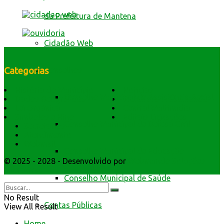
da Prefeitura de Mantena
Cidadão Web
Categorias
Conselhos
História do Município
Notícias
Conselho Municipal de Assistência Social
Dados Geográficos
Prefeitura Trabalhando
Lei Orgânica
Central Multimídia
Símbolos e Hino
Editais Licitações
Conselho Municipal de Defesa Civil
Secretarios
Atendimento
Webmail
Conselho Municipal de Educação
© 2025 - 2028 - Desenvolvido por
Webmundo Soluções
Interativas
Conselho Municipal de Saúde
No Result
Contas Públicas
View All Result
Home