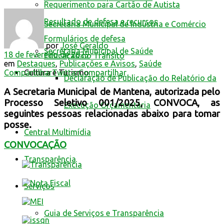
Requerimento para Cartão de Autista
Resultado de defesa e recursos
Secretaria Municipal de Indústria e Comércio
Formulários de defesa
por
José Geraldo
Secretaria Municipal de Saúde
18 de fevereiro de 2025
Educação no Trânsito
em
Destaques
,
Publicações e Avisos
,
Saúde
Compartilhar
Twittar
Compartilhar
Cultura e Turismo
Declaração de Publicação do Relatório da
A Secretaria Municipal de Mantena, autorizada pelo
Processo Seletivo 001/2025, CONVOCA, as
Execução Orçamentária
seguintes pessoas relacionadas abaixo para tomar
posse.
Central Multimídia
CONVOCAÇÃO
Transparência
Serviços
Guia de Serviços e Transparência