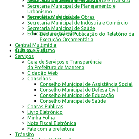
Resultado de defesa e recursos
Secretaria Municipal de Transporte e Trânsito
Secretaria Municipal de Planejamento e
Urbanismo
Formulários de defesa
Secretaria Municipal de Obras
Secretaria Municipal de Indústria e Comércio
Secretaria Municipal de Saúde
Educação no Trânsito
Declaração de Publicação do Relatório da
Execução Orçamentária
Central Multimídia
Cultura e Turismo
Transparência
Serviços
Guia de Serviços e Transparência
da Prefeitura de Mantena
Cidadão Web
Conselhos
Conselho Municipal de Assistência Social
Conselho Municipal de Defesa Civil
Conselho Municipal de Educação
Conselho Municipal de Saúde
Contas Públicas
Livro Eletrônico
Minha Folha
Nota Fiscal Eletrônica
Fale com a prefeitura
Trânsito