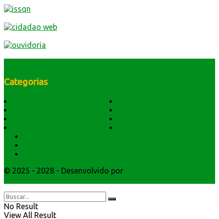
Categorias
História do Município
Notícias
Dados Geográficos
Prefeitura Trabalhando
Lei Orgânica
Central Multimídia
Símbolos e Hino
Editais Licitações
Secretarios
Atendimento
Webmail
© 2025 - 2028 - Desenvolvido por
Webmundo Soluções
Interativas
No Result
View All Result