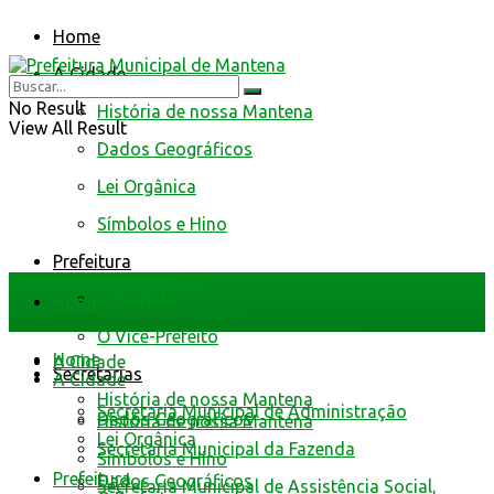
Home
A Cidade
No Result
História de nossa Mantena
View All Result
Dados Geográficos
Lei Orgânica
Símbolos e Hino
Prefeitura
O Prefeito
Home
O Vice-Prefeito
Home
A Cidade
Secretarias
A Cidade
História de nossa Mantena
Secretaria Municipal de Administração
Dados Geográficos
História de nossa Mantena
Lei Orgânica
Secretaria Municipal da Fazenda
Símbolos e Hino
Prefeitura
Dados Geográficos
Secretaria Municipal de Assistência Social,