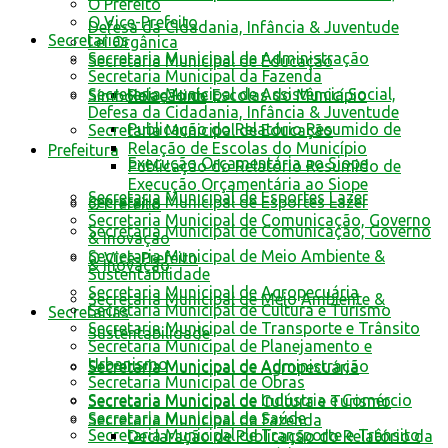
O Prefeito
O Vice-Prefeito
Defesa da Cidadania, Infância & Juventude
Secretarias
Lei Orgânica
Secretaria Municipal de Administração
Secretaria Municipal de Educação
Secretaria Municipal da Fazenda
Secretaria Municipal de Assistência Social,
Relação de Escolas do Município
Símbolos e Hino
Defesa da Cidadania, Infância & Juventude
Publicação do Relatório Resumido de
Secretaria Municipal de Educação
Relação de Escolas do Município
Prefeitura
Execução Orçamentária ao Siope
Publicação do Relatório Resumido de
Execução Orçamentária ao Siope
Secretaria Municipal de Esportes Lazer
Secretaria Municipal de Esportes Lazer
O Prefeito
Secretaria Municipal de Comunicação, Governo
Secretaria Municipal de Comunicação, Governo
& Inovação
Secretaria Municipal de Meio Ambiente &
O Vice-Prefeito
& Inovação
Sustentabilidade
Secretaria Municipal de Agropecuária
Secretaria Municipal de Meio Ambiente &
Secretaria Municipal de Cultura e Turismo
Secretarias
Secretaria Municipal de Transporte e Trânsito
Sustentabilidade
Secretaria Municipal de Planejamento e
Urbanismo
Secretaria Municipal de Administração
Secretaria Municipal de Agropecuária
Secretaria Municipal de Obras
Secretaria Municipal de Indústria e Comércio
Secretaria Municipal de Cultura e Turismo
Secretaria Municipal de Saúde
Secretaria Municipal da Fazenda
Secretaria Municipal de Transporte e Trânsito
Declaração de Publicação do Relatório da