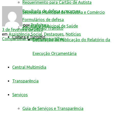
Requerimento para Cartão de Autista
Resultado de defesa e recursos
Secretaria Municipal de Indústria e Comércio
Formulários de defesa
por
Prefeitura
Secretaria Municipal de Saúde
Educação no Trânsito
3 de fevereiro de 2020
em
Assistência Social
,
Destaques
,
Notícias
Cultura e Turismo
Compartilhar
Twittar
Compartilhar
Declaração de Publicação do Relatório da
Execução Orçamentária
Central Multimídia
Transparência
Serviços
Guia de Serviços e Transparência