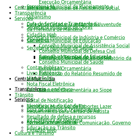
Execução Orçamentária
Secretaria Municipal de Planejamento e
Central Multimídia
Secretaria Municipal de Assistência Social,
Transparência
Urbanismo
Serviços
Guia de Serviços e Transparência
Defesa da Cidadania, Infância & Juventude
Secretaria Municipal de Obras
da Prefeitura de Mantena
Cidadão Web
Secretaria Municipal de Indústria e Comércio
Conselhos
Secretaria Municipal de Educação
Conselho Municipal de Assistência Social
Secretaria Municipal de Saúde
Conselho Municipal de Defesa Civil
Conselho Municipal de Educação
Relação de Escolas do Município
Declaração de Publicação do Relatório da
Conselho Municipal de Saúde
Contas Públicas
Execução Orçamentária
Livro Eletrônico
Publicação do Relatório Resumido de
Minha Folha
Central Multimídia
Nota Fiscal Eletrônica
Transparência
Fale com a prefeitura
Execução Orçamentária ao Siope
Trânsito
Serviços
Edital de Notificação
Identificacao do Condutor
Secretaria Municipal de Esportes Lazer
Guia de Serviços e Transparência
Requerimento para Cartão de Autista
Resultado de defesa e recursos
da Prefeitura de Mantena
Formulários de defesa
Secretaria Municipal de Comunicação, Governo
Educação no Trânsito
Cidadão Web
Cultura e Turismo