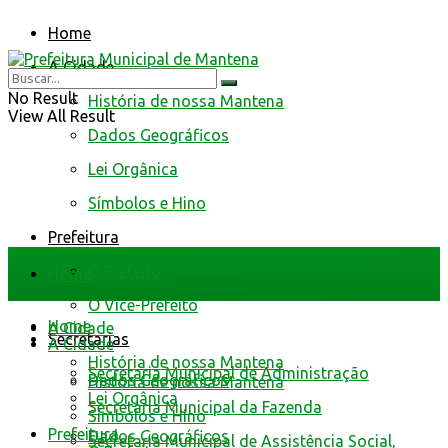
Home
A Cidade
No Result
História de nossa Mantena
View All Result
Dados Geográficos
Lei Orgânica
Símbolos e Hino
Prefeitura
O Prefeito
Home
O Vice-Prefeito
Home
A Cidade
Secretarias
A Cidade
História de nossa Mantena
Secretaria Municipal de Administração
Dados Geográficos
História de nossa Mantena
Lei Orgânica
Secretaria Municipal da Fazenda
Símbolos e Hino
Prefeitura
Dados Geográficos
Secretaria Municipal de Assistência Social,