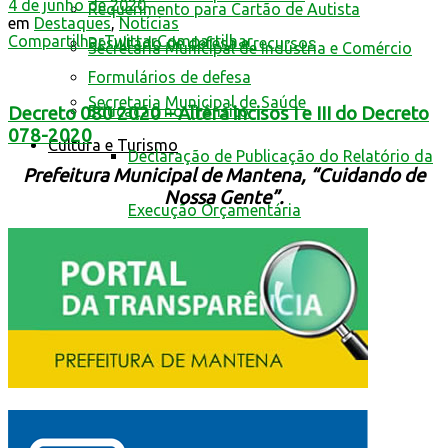
4 de junho de 2020
Requerimento para Cartão de Autista
em
Destaques
,
Notícias
Compartilhar
Twittar
Compartilhar
Resultado de defesa e recursos
Secretaria Municipal de Indústria e Comércio
Formulários de defesa
Secretaria Municipal de Saúde
Educação no Trânsito
Decreto 080 2020 – Altera incisos I e III do Decreto
078-2020
Cultura e Turismo
Declaração de Publicação do Relatório da
Prefeitura Municipal de Mantena, “Cuidando de
Nossa Gente”.
Execução Orçamentária
Central Multimídia
Transparência
Serviços
Guia de Serviços e Transparência