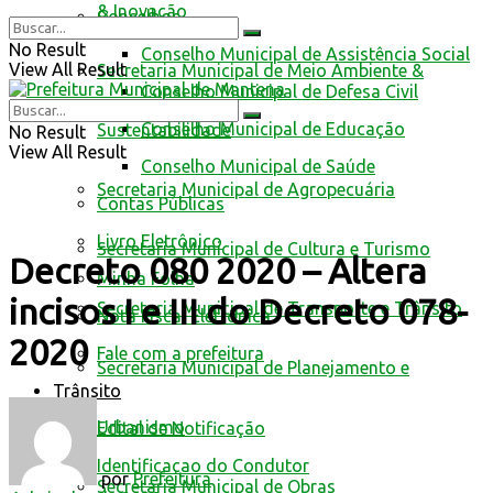
& Inovação
Conselhos
No Result
Conselho Municipal de Assistência Social
View All Result
Secretaria Municipal de Meio Ambiente &
Conselho Municipal de Defesa Civil
Conselho Municipal de Educação
Sustentabilidade
No Result
View All Result
Conselho Municipal de Saúde
Secretaria Municipal de Agropecuária
Contas Públicas
Livro Eletrônico
Secretaria Municipal de Cultura e Turismo
Decreto 080 2020 – Altera
Minha Folha
incisos I e III do Decreto 078-
Secretaria Municipal de Transporte e Trânsito
Nota Fiscal Eletrônica
2020
Fale com a prefeitura
Secretaria Municipal de Planejamento e
Trânsito
Urbanismo
Edital de Notificação
Identificacao do Condutor
por
Prefeitura
Secretaria Municipal de Obras