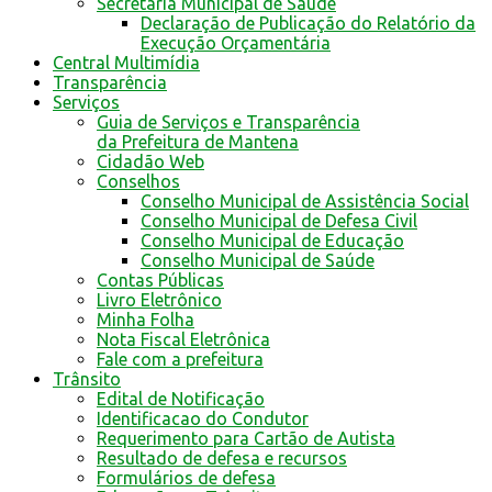
Secretaria Municipal de Saúde
Declaração de Publicação do Relatório da
Execução Orçamentária
Central Multimídia
Transparência
Serviços
Guia de Serviços e Transparência
da Prefeitura de Mantena
Cidadão Web
Conselhos
Conselho Municipal de Assistência Social
Conselho Municipal de Defesa Civil
Conselho Municipal de Educação
Conselho Municipal de Saúde
Contas Públicas
Livro Eletrônico
Minha Folha
Nota Fiscal Eletrônica
Fale com a prefeitura
Trânsito
Edital de Notificação
Identificacao do Condutor
Requerimento para Cartão de Autista
Resultado de defesa e recursos
Formulários de defesa