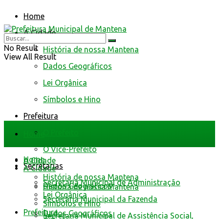
Home
A Cidade
No Result
História de nossa Mantena
View All Result
Dados Geográficos
Lei Orgânica
Símbolos e Hino
Prefeitura
O Prefeito
Home
O Vice-Prefeito
Home
A Cidade
Secretarias
A Cidade
História de nossa Mantena
Secretaria Municipal de Administração
Dados Geográficos
História de nossa Mantena
Lei Orgânica
Secretaria Municipal da Fazenda
Símbolos e Hino
Prefeitura
Dados Geográficos
Secretaria Municipal de Assistência Social,