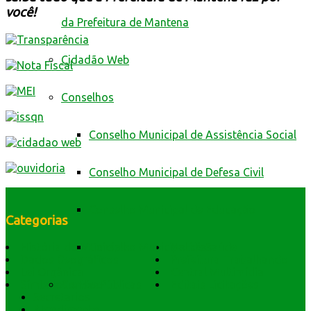
você!
da Prefeitura de Mantena
Cidadão Web
Conselhos
Conselho Municipal de Assistência Social
Conselho Municipal de Defesa Civil
Conselho Municipal de Educação
Categorias
Conselho Municipal de Saúde
História do Município
Notícias
Dados Geográficos
Prefeitura Trabalhando
Lei Orgânica
Central Multimídia
Contas Públicas
Símbolos e Hino
Editais Licitações
Secretarios
Atendimento