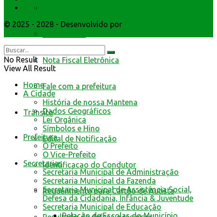
Livro Eletrônico
Webmail
© 2025 - 2028 - Desenvolvido por
Webmundo Soluções
Interativas
Minha Folha
No Result
Nota Fiscal Eletrônica
View All Result
Home
Fale com a prefeitura
A Cidade
História de nossa Mantena
Dados Geográficos
Trânsito
Lei Orgânica
Símbolos e Hino
Prefeitura
Edital de Notificação
O Prefeito
O Vice-Prefeito
Secretarias
Identificacao do Condutor
Secretaria Municipal de Administração
Secretaria Municipal da Fazenda
Secretaria Municipal de Assistência Social,
Requerimento para Cartão de Autista
Defesa da Cidadania, Infância & Juventude
Secretaria Municipal de Educação
Relação de Escolas do Município