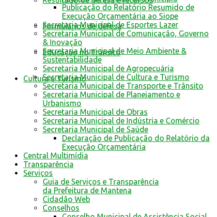
Resultado de defesa e recursos
Publicação do Relatório Resumido de
Execução Orçamentária ao Siope
Secretaria Municipal de Esportes Lazer
Formulários de defesa
Secretaria Municipal de Comunicação, Governo
& Inovação
Secretaria Municipal de Meio Ambiente &
Educação no Trânsito
Sustentabilidade
Secretaria Municipal de Agropecuária
Secretaria Municipal de Cultura e Turismo
Cultura e Turismo
Secretaria Municipal de Transporte e Trânsito
Secretaria Municipal de Planejamento e
Urbanismo
Secretaria Municipal de Obras
Secretaria Municipal de Indústria e Comércio
Secretaria Municipal de Saúde
Declaração de Publicação do Relatório da
Execução Orçamentária
Central Multimídia
Transparência
Serviços
Guia de Serviços e Transparência
da Prefeitura de Mantena
Cidadão Web
Conselhos
Conselho Municipal de Assistência Social