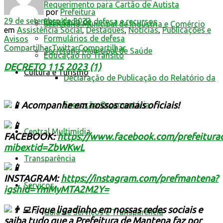
Requerimento para Cartão de Autista
por
Prefeitura
29 de setembro de 2023
Resultado de defesa e recursos
Secretaria Municipal de Indústria e Comércio
em
Assistência Social
,
Destaques
,
Notícias
,
Publicações e
Formulários de defesa
Avisos
Compartilhar
Twittar
Compartilhar
Secretaria Municipal de Saúde
Educação no Trânsito
DECRETO 115 2023 (1)
Cultura e Turismo
Declaração de Publicação do Relatório da
Execução Orçamentária
Acompanhe em nossos canais oficiais!
Central Multimídia
FACEBOOK:
https://www.facebook.com/prefeitur
mibextid=ZbWKwL
Transparência
INSTAGRAM:
https://instagram.com/prefmantena?
Serviços
igshid=YmMyMTA2M2Y=
Fique ligadinho em nossas redes sociais e
Guia de Serviços e Transparência
saiba tudo que a Prefeitura de Mantena faz por