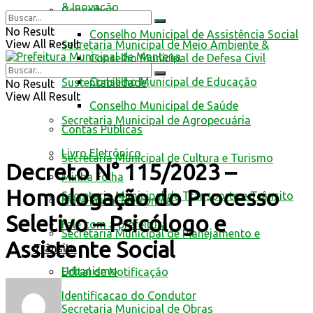
& Inovação
Conselhos
No Result
Conselho Municipal de Assistência Social
View All Result
Secretaria Municipal de Meio Ambiente &
Conselho Municipal de Defesa Civil
Conselho Municipal de Educação
Sustentabilidade
No Result
View All Result
Conselho Municipal de Saúde
Secretaria Municipal de Agropecuária
Contas Públicas
Livro Eletrônico
Secretaria Municipal de Cultura e Turismo
Decreto N° 115/2023 –
Minha Folha
Homologação do Processo
Secretaria Municipal de Transporte e Trânsito
Nota Fiscal Eletrônica
Seletivo – Psicólogo e
Fale com a prefeitura
Secretaria Municipal de Planejamento e
Assistente Social
Trânsito
Urbanismo
Edital de Notificação
Identificacao do Condutor
Secretaria Municipal de Obras