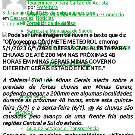
Requerimento para Cartão de Autista
por
Prefeitura
5 de janeiro de 2023
Resultado de defesa e recursos
Secretaria Municipal de Indústria e Comércio
em
Destaques
,
Notícias
Formulários de defesa
Compartilhar
Twittar
Compartilhar
Secretaria Municipal de Saúde
Educação no Trânsito
Cultura e Turismo
Declaração de Publicação do Relatório da
Execução Orçamentária
Central Multimídia
A Defesa Civil de Minas Gerais alerta sobre a
previsão de fortes chuvas em Minas Gerais,
podendo chegar a 200mm em algumas localidades,
Transparência
durante as próximas 48 horas, entre esta quinta-
feira (5/1) e a sexta-feira (6/1). ⛈️ As chuvas são
Serviços
causadas pelo avanço de uma frente fria pelas
regiões Central e Sul do estado.
Guia de Serviços e Transparência