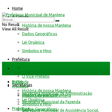
Home
A Cidade
No Result
História de nossa Mantena
View All Result
Dados Geográficos
Lei Orgânica
Símbolos e Hino
Prefeitura
O Prefeito
Home
O Vice-Prefeito
Home
A Cidade
Secretarias
A Cidade
História de nossa Mantena
Secretaria Municipal de Administração
Dados Geográficos
História de nossa Mantena
Lei Orgânica
Secretaria Municipal da Fazenda
Símbolos e Hino
Prefeitura
Dados Geográficos
Secretaria Municipal de Assistência Social,