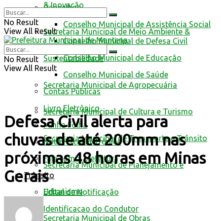
& Inovação
Conselhos
No Result
Conselho Municipal de Assistência Social
View All Result
Secretaria Municipal de Meio Ambiente &
Conselho Municipal de Defesa Civil
Conselho Municipal de Educação
Sustentabilidade
No Result
View All Result
Conselho Municipal de Saúde
Secretaria Municipal de Agropecuária
Contas Públicas
Livro Eletrônico
Secretaria Municipal de Cultura e Turismo
Defesa Civil alerta para
Minha Folha
chuvas de até 200mm nas
Secretaria Municipal de Transporte e Trânsito
Nota Fiscal Eletrônica
próximas 48 horas em Minas
Fale com a prefeitura
Secretaria Municipal de Planejamento e
Gerais
Trânsito
Urbanismo
Edital de Notificação
Identificacao do Condutor
Secretaria Municipal de Obras