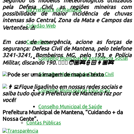
Segundo os modelos meteorológicos utilizados
pela Defesa Civil, as regiões mineiras com
da Prefeitura de Mantena
possibilidade de maior incidência de chuvas
intensas são Central, Zona da Mata e Campos das
Cidadão Web
Vertentes. ⚠️
Em caso de emergência, acione as forças de
Conselhos
segurança: Defesa Civil de Mantena, pelo telefone
3241-3241
, Bombeiros MG, pelo 193, e Polícia
Conselho Municipal de Assistência Social
Militar, discando 190. 👮🏽‍♀️🧑🏼‍🚒👮🏻👩🏿‍🚒
Conselho Municipal de Defesa Civil
Fique ligadinho em nossas redes sociais e
Conselho Municipal de Educação
saiba tudo que a Prefeitura de Mantena faz por
você!
Conselho Municipal de Saúde
Prefeitura Municipal de Mantena, “Cuidando + da
Nossa Gente”.
Contas Públicas