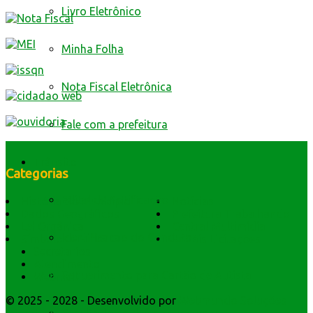
Livro Eletrônico
Minha Folha
Nota Fiscal Eletrônica
Fale com a prefeitura
Trânsito
Categorias
Edital de Notificação
História do Município
Notícias
Dados Geográficos
Prefeitura Trabalhando
Lei Orgânica
Central Multimídia
Identificacao do Condutor
Símbolos e Hino
Editais Licitações
Secretarios
Atendimento
Requerimento para Cartão de Autista
Webmail
© 2025 - 2028 - Desenvolvido por
Webmundo Soluções