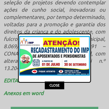
seleção de projetos devendo contemplar
ações de cunho social, inovadoras ou
complementares, por tempo determinado,
voltadas para a promoção e garantia dos
direitos da criança e do adolescente, com
fulcro nas Leis n.º 1.949/2021 – Municipal,
8.069/1990 – Federal, 8.242/1991 –
CONANDA e 13.019/2014 – Federal, com
alteração introduzida pela Lei n.º
13.204/2015.
EDITAL FIA
This popup will close in:
16
CLOSE
Anexos em word