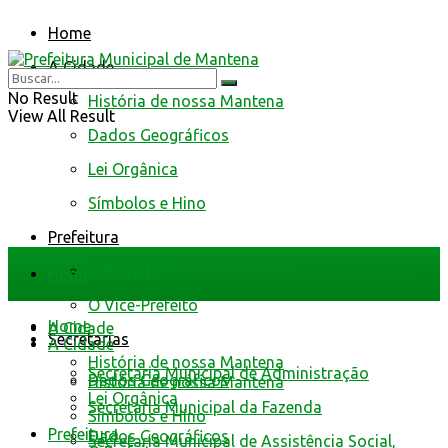
Home
A Cidade
No Result
História de nossa Mantena
View All Result
Dados Geográficos
Lei Orgânica
Símbolos e Hino
Prefeitura
O Prefeito
Home
O Vice-Prefeito
Home
A Cidade
Secretarias
A Cidade
História de nossa Mantena
Secretaria Municipal de Administração
Dados Geográficos
História de nossa Mantena
Lei Orgânica
Secretaria Municipal da Fazenda
Símbolos e Hino
Prefeitura
Dados Geográficos
Secretaria Municipal de Assistência Social,