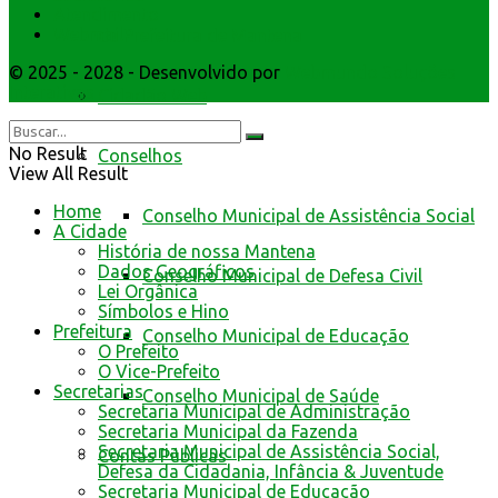
Atendimento
Webmail
da Prefeitura de Mantena
© 2025 - 2028 - Desenvolvido por
Webmundo Soluções
Interativas
Cidadão Web
No Result
Conselhos
View All Result
Home
Conselho Municipal de Assistência Social
A Cidade
História de nossa Mantena
Dados Geográficos
Conselho Municipal de Defesa Civil
Lei Orgânica
Símbolos e Hino
Prefeitura
Conselho Municipal de Educação
O Prefeito
O Vice-Prefeito
Secretarias
Conselho Municipal de Saúde
Secretaria Municipal de Administração
Secretaria Municipal da Fazenda
Secretaria Municipal de Assistência Social,
Contas Públicas
Defesa da Cidadania, Infância & Juventude
Secretaria Municipal de Educação