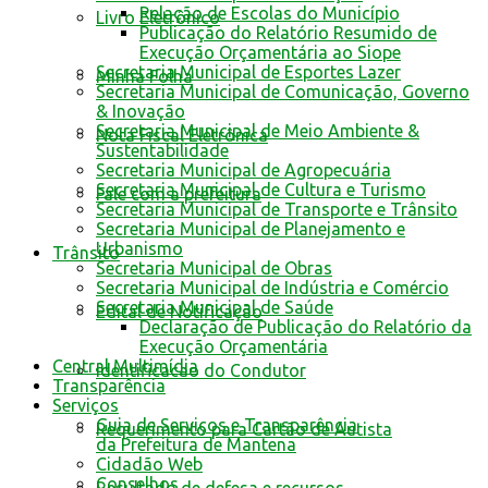
Relação de Escolas do Município
Livro Eletrônico
Publicação do Relatório Resumido de
Execução Orçamentária ao Siope
Secretaria Municipal de Esportes Lazer
Minha Folha
Secretaria Municipal de Comunicação, Governo
& Inovação
Secretaria Municipal de Meio Ambiente &
Nota Fiscal Eletrônica
Sustentabilidade
Secretaria Municipal de Agropecuária
Secretaria Municipal de Cultura e Turismo
Fale com a prefeitura
Secretaria Municipal de Transporte e Trânsito
Secretaria Municipal de Planejamento e
Urbanismo
Trânsito
Secretaria Municipal de Obras
Secretaria Municipal de Indústria e Comércio
Secretaria Municipal de Saúde
Edital de Notificação
Declaração de Publicação do Relatório da
Execução Orçamentária
Central Multimídia
Identificacao do Condutor
Transparência
Serviços
Guia de Serviços e Transparência
Requerimento para Cartão de Autista
da Prefeitura de Mantena
Cidadão Web
Conselhos