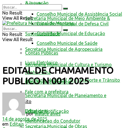
& Inovação
Conselhos
No Result
Conselho Municipal de Assistência Social
View All Result
Secretaria Municipal de Meio Ambiente &
Conselho Municipal de Defesa Civil
Conselho Municipal de Educação
Sustentabilidade
No Result
View All Result
Conselho Municipal de Saúde
Secretaria Municipal de Agropecuária
Contas Públicas
Livro Eletrônico
Secretaria Municipal de Cultura e Turismo
EDITAL DE CHAMAMENTO
Minha Folha
PUBLICO N 001 2025
Secretaria Municipal de Transporte e Trânsito
Nota Fiscal Eletrônica
Fale com a prefeitura
Secretaria Municipal de Planejamento e
Trânsito
Urbanismo
Edital de Notificação
por
walace alves
14 de agosto de 2025
Identificacao do Condutor
em
Editais
Secretaria Municipal de Obras