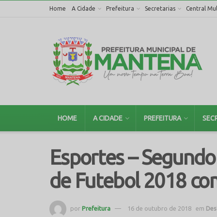
Home
A Cidade
Prefeitura
Secretarias
Central Mul
HOME
A CIDADE
PREFEITURA
SEC
Esportes – Segund
de Futebol 2018 com
por
Prefeitura
16 de outubro de 2018
em
Des