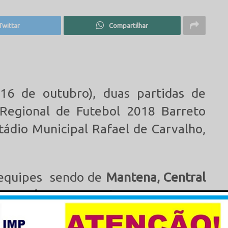
Twittar
Compartilhar
(16 de outubro), duas partidas de
Regional de Futebol 2018 Barreto
tádio Municipal Rafael de Carvalho,
 equipes sendo de
Mantena, Central
rra de São Francisco, Cuparaque,
Geraldo do Baixio e Divino das