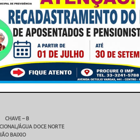
unicipal de Esportes, apoio
 Mantena e Barreto Material
NDEPENDENTE/DIV
XIO
This popup will close in:
15
E – B
AL/ÁGUA DOCE NORTE
 BAIXIO