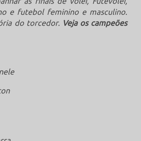
nhar as finais de vôlei, Futevôlei,
o e futebol feminino e masculino.
ória do torcedor.
Veja os campeões
inele
ton
rra