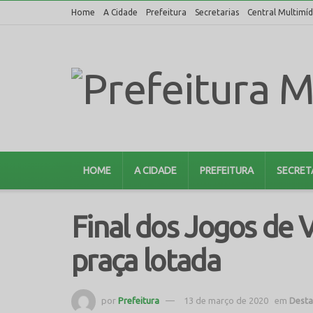
Home
A Cidade
Prefeitura
Secretarias
Central Multimíd
HOME
A CIDADE
PREFEITURA
SECRET
Final dos Jogos de 
praça lotada
por
Prefeitura
13 de março de 2020
em
Dest