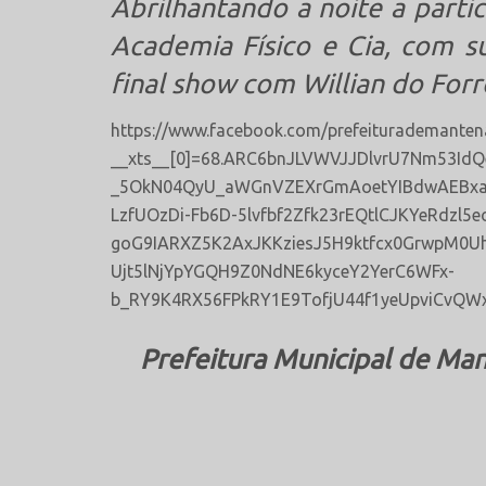
Abrilhantando a noite a parti
Academia Físico e Cia, com s
final show com Willian do Forr
https://www.facebook.com/prefeiturademante
__xts__[0]=68.ARC6bnJLVWVJJDlvrU7Nm53Id
_5OkN04QyU_aWGnVZEXrGmAoetYIBdwAEBxa
LzfUOzDi-Fb6D-5lvfbf2Zfk23rEQtlCJKYeRdzl5e
goG9IARXZ5K2AxJKKziesJ5H9ktfcx0GrwpM0U
Ujt5lNjYpYGQH9Z0NdNE6kyceY2YerC6WFx-
b_RY9K4RX56FPkRY1E9TofjU44f1yeUpviCvQW
Prefeitura Municipal de Ma