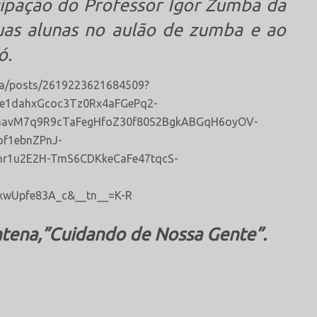
cipação do Professor Igor Zumba da
uas alunas no aulão de zumba e ao
ó.
na/posts/2619223621684509?
Qe1dahxGcoc3Tz0Rx4aFGePq2-
avM7q9R9cTaFegHfoZ30f80S2BgkABGqH6oyOV-
of1ebnZPnJ-
hr1u2E2H-TmS6CDKkeCaFe47tqcS-
xwUpfe83A_c&__tn__=K-R
ntena,”Cuidando de Nossa Gente”.