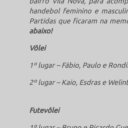
bairro Vila Nova, para acompa
handebol feminino e masculin
Partidas que ficaram na mem
abaixo!
Vôlei
1º lugar – Fábio, Paulo e Rond
2º lugar – Kaio, Esdras e Welin
Futevôlei
1º lugar – Bruno e Ricardo Gue