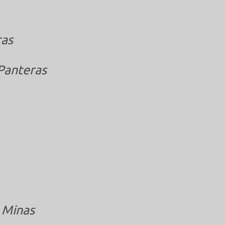
ras
Panteras
 Minas