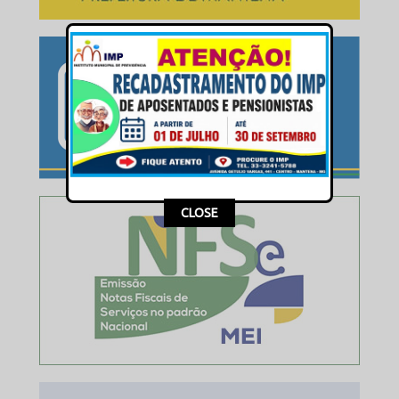
This popup will close in:
16
CLOSE