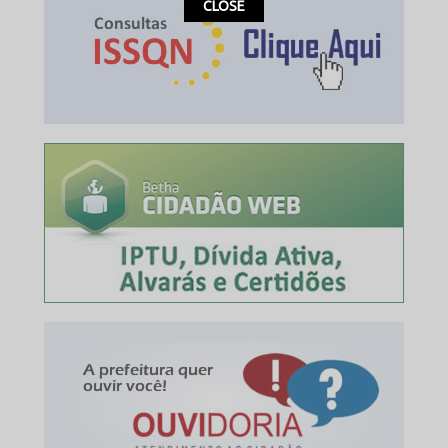
This popup will close in:
16
CLOSE