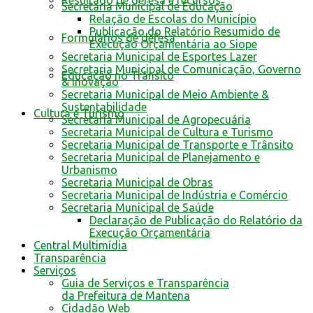
Resultado de defesa e recursos
Secretaria Municipal de Educação
Relação de Escolas do Município
Publicação do Relatório Resumido de
Formulários de defesa
Execução Orçamentária ao Siope
Secretaria Municipal de Esportes Lazer
Secretaria Municipal de Comunicação, Governo
Educação no Trânsito
& Inovação
Secretaria Municipal de Meio Ambiente &
Sustentabilidade
Cultura e Turismo
Secretaria Municipal de Agropecuária
Secretaria Municipal de Cultura e Turismo
Secretaria Municipal de Transporte e Trânsito
Secretaria Municipal de Planejamento e
Urbanismo
Secretaria Municipal de Obras
Secretaria Municipal de Indústria e Comércio
Secretaria Municipal de Saúde
Declaração de Publicação do Relatório da
Execução Orçamentária
Central Multimídia
Transparência
Serviços
Guia de Serviços e Transparência
da Prefeitura de Mantena
Cidadão Web