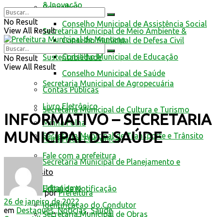
& Inovação
Conselhos
No Result
Conselho Municipal de Assistência Social
View All Result
Secretaria Municipal de Meio Ambiente &
Conselho Municipal de Defesa Civil
Conselho Municipal de Educação
Sustentabilidade
No Result
View All Result
Conselho Municipal de Saúde
Secretaria Municipal de Agropecuária
Contas Públicas
Livro Eletrônico
Secretaria Municipal de Cultura e Turismo
INFORMATIVO – SECRETARIA
Minha Folha
MUNICIPAL DE SAÚDE
Secretaria Municipal de Transporte e Trânsito
Nota Fiscal Eletrônica
Fale com a prefeitura
Secretaria Municipal de Planejamento e
Trânsito
Urbanismo
Edital de Notificação
por
Prefeitura
26 de janeiro de 2022
Identificacao do Condutor
em
Destaques
,
Notícias
,
Saúde
Secretaria Municipal de Obras