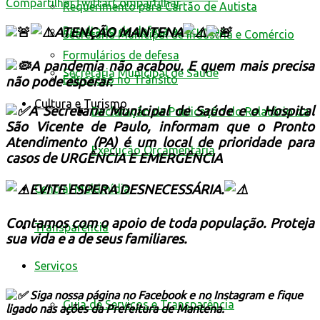
Compartilhar
Twittar
Compartilhar
Requerimento para Cartão de Autista
Resultado de defesa e recursos
ATENÇÃO MANTENA
Secretaria Municipal de Indústria e Comércio
Formulários de defesa
A pandemia não acabou. E quem mais precisa
Secretaria Municipal de Saúde
Educação no Trânsito
não pode esperar.
Cultura e Turismo
A Secretaria Municipal de Saúde e o Hospital
Declaração de Publicação do Relatório da
São Vicente de Paulo, informam que o Pronto
Atendimento (PA) é um local de prioridade para
Execução Orçamentária
casos de URGÊNCIA E EMERGÊNCIA
EVITE ESPERA DESNECESSÁRIA.
Central Multimídia
Contamos com o apoio de toda população. Proteja
Transparência
sua vida e a de seus familiares.
Serviços
Siga nossa página no Facebook e no Instagram e fique
Guia de Serviços e Transparência
ligado nas ações da Prefeitura de Mantena.