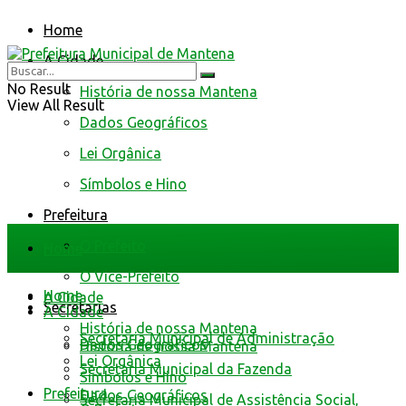
Home
A Cidade
No Result
História de nossa Mantena
View All Result
Dados Geográficos
Lei Orgânica
Símbolos e Hino
Prefeitura
O Prefeito
Home
O Vice-Prefeito
Home
A Cidade
Secretarias
A Cidade
História de nossa Mantena
Secretaria Municipal de Administração
Dados Geográficos
História de nossa Mantena
Lei Orgânica
Secretaria Municipal da Fazenda
Símbolos e Hino
Prefeitura
Dados Geográficos
Secretaria Municipal de Assistência Social,