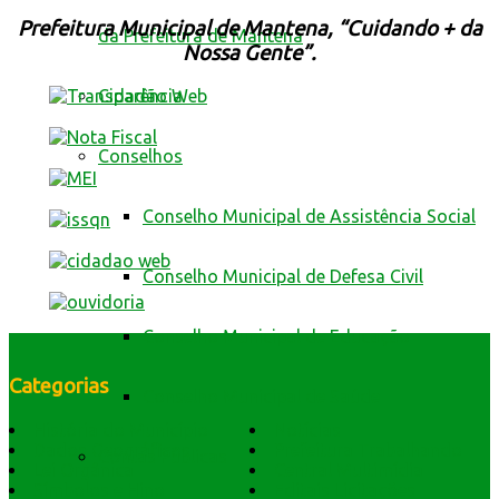
Prefeitura Municipal de Mantena, “Cuidando + da
da Prefeitura de Mantena
Nossa Gente”.
Cidadão Web
Conselhos
Conselho Municipal de Assistência Social
Conselho Municipal de Defesa Civil
Conselho Municipal de Educação
Categorias
Conselho Municipal de Saúde
História do Município
Notícias
Dados Geográficos
Prefeitura Trabalhando
Contas Públicas
Lei Orgânica
Central Multimídia
Símbolos e Hino
Editais Licitações