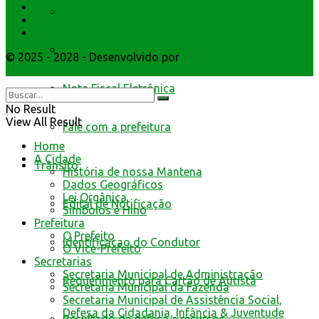
Secretarios
Livro Eletrônico
Atendimento
Webmail
Minha Folha
© 2025 - 2028 - Desenvolvido por
Webmundo Soluções
Interativas
Nota Fiscal Eletrônica
No Result
View All Result
Fale com a prefeitura
Home
A Cidade
Trânsito
História de nossa Mantena
Dados Geográficos
Lei Orgânica
Edital de Notificação
Símbolos e Hino
Prefeitura
O Prefeito
Identificacao do Condutor
O Vice-Prefeito
Secretarias
Secretaria Municipal de Administração
Requerimento para Cartão de Autista
Secretaria Municipal da Fazenda
Secretaria Municipal de Assistência Social,
Defesa da Cidadania, Infância & Juventude