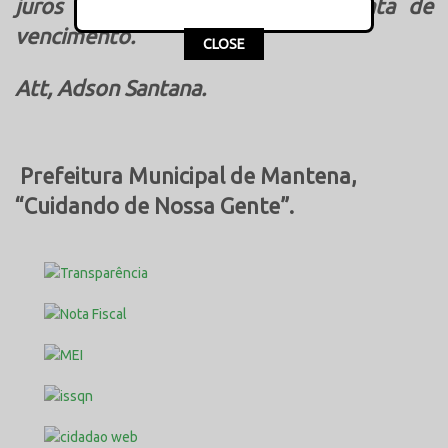
juros e multas pagando até a data de
vencimento.
This popup will close in:
16
CLOSE
Att, Adson Santana.
Prefeitura Municipal de Mantena,
“Cuidando de Nossa Gente”.