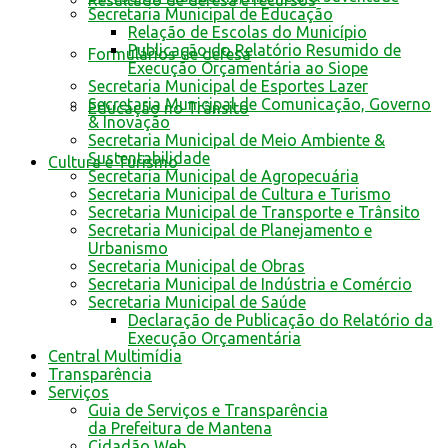
Resultado de defesa e recursos
Secretaria Municipal de Educação
Relação de Escolas do Município
Publicação do Relatório Resumido de
Formulários de defesa
Execução Orçamentária ao Siope
Secretaria Municipal de Esportes Lazer
Secretaria Municipal de Comunicação, Governo
Educação no Trânsito
& Inovação
Secretaria Municipal de Meio Ambiente &
Sustentabilidade
Cultura e Turismo
Secretaria Municipal de Agropecuária
Secretaria Municipal de Cultura e Turismo
Secretaria Municipal de Transporte e Trânsito
Secretaria Municipal de Planejamento e
Urbanismo
Secretaria Municipal de Obras
Secretaria Municipal de Indústria e Comércio
Secretaria Municipal de Saúde
Declaração de Publicação do Relatório da
Execução Orçamentária
Central Multimídia
Transparência
Serviços
Guia de Serviços e Transparência
da Prefeitura de Mantena
Cidadão Web