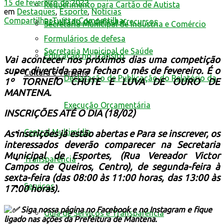
15 de fevereiro de 2022
Requerimento para Cartão de Autista
em
Destaques
,
Esporte
,
Notícias
Compartilhar
Twittar
Compartilhar
Resultado de defesa e recursos
Secretaria Municipal de Indústria e Comércio
Formulários de defesa
Secretaria Municipal de Saúde
Educação no Trânsito
Vai acontecer nos próximos dias uma competição
super divertida para fechar o mês de fevereiro. É o
Cultura e Turismo
Declaração de Publicação do Relatório da
1º TORNEIO CHUTE E LUVA DE OURO DE
MANTENA.
Execução Orçamentária
INSCRIÇÕES ATÉ O DIA (18/02)
Central Multimídia
As inscrições já estão abertas e Para se inscrever, os
interessados deverão comparecer na Secretaria
Municipal de Esportes, (Rua Vereador Victor
Transparência
Campos de Queiros, Centro), de segunda-feira à
sexta-feira (das 08:00 às 11:00 horas, das 13:00 às
Serviços
17:00 horas).
Siga nossa página no Facebook e no Instagram e fique
Guia de Serviços e Transparência
ligado nas ações da Prefeitura de Mantena.