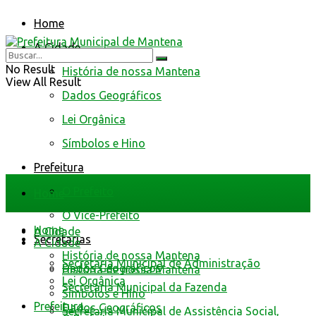
Home
A Cidade
No Result
História de nossa Mantena
View All Result
Dados Geográficos
Lei Orgânica
Símbolos e Hino
Prefeitura
O Prefeito
Home
O Vice-Prefeito
Home
A Cidade
Secretarias
A Cidade
História de nossa Mantena
Secretaria Municipal de Administração
Dados Geográficos
História de nossa Mantena
Lei Orgânica
Secretaria Municipal da Fazenda
Símbolos e Hino
Prefeitura
Dados Geográficos
Secretaria Municipal de Assistência Social,