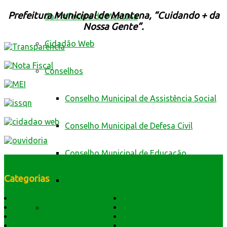
Prefeitura Municipal de Mantena, “Cuidando + da
da Prefeitura de Mantena
Nossa Gente”.
Cidadão Web
Conselhos
Conselho Municipal de Assistência Social
Conselho Municipal de Defesa Civil
Conselho Municipal de Educação
Categorias
Conselho Municipal de Saúde
História do Município
Notícias
Dados Geográficos
Prefeitura Trabalhando
Contas Públicas
Lei Orgânica
Central Multimídia
Símbolos e Hino
Editais Licitações