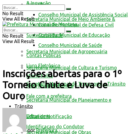
& Inovação
Conselhos
No Result
Conselho Municipal de Assistência Social
View All Result
Secretaria Municipal de Meio Ambiente &
Conselho Municipal de Defesa Civil
Conselho Municipal de Educação
Sustentabilidade
No Result
View All Result
Conselho Municipal de Saúde
Secretaria Municipal de Agropecuária
Contas Públicas
Livro Eletrônico
Secretaria Municipal de Cultura e Turismo
Inscrições abertas para o 1º
Minha Folha
Torneio Chute e Luva de
Secretaria Municipal de Transporte e Trânsito
Nota Fiscal Eletrônica
Ouro
Fale com a prefeitura
Secretaria Municipal de Planejamento e
Trânsito
Urbanismo
Edital de Notificação
Identificacao do Condutor
por
Prefeitura
Secretaria Municipal de Obras