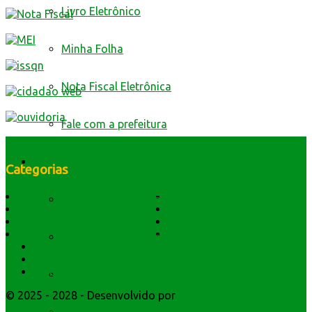
Livro Eletrônico
Minha Folha
Nota Fiscal Eletrônica
Fale com a prefeitura
Trânsito
Categorias
História do Município
Notícias
Edital de Notificação
Dados Geográficos
Prefeitura Trabalhando
Lei Orgânica
Central Multimídia
Símbolos e Hino
Editais Licitações
Identificacao do Condutor
Secretarios
Atendimento
Webmail
Requerimento para Cartão de Autista
© 2025 - 2028 - Desenvolvido por
Webmundo Soluções
Interativas