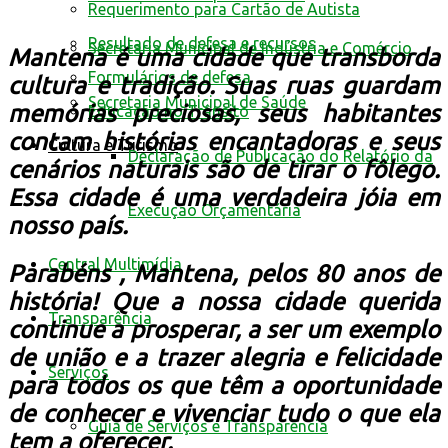
Requerimento para Cartão de Autista
Resultado de defesa e recursos
Secretaria Municipal de Indústria e Comércio
Mantena é uma cidade que transborda
Formulários de defesa
cultura e tradição. Suas ruas guardam
Secretaria Municipal de Saúde
memórias preciosas, seus habitantes
Educação no Trânsito
contam histórias encantadoras e seus
Cultura e Turismo
Declaração de Publicação do Relatório da
cenários naturais são de tirar o fôlego.
Essa cidade é uma verdadeira jóia em
Execução Orçamentária
nosso país.
Central Multimídia
Parabéns , Mantena, pelos 80 anos de
história! Que a nossa cidade querida
Transparência
continue a prosperar, a ser um exemplo
de união e a trazer alegria e felicidade
Serviços
para todos os que têm a oportunidade
de conhecer e vivenciar tudo o que ela
Guia de Serviços e Transparência
tem a oferecer.