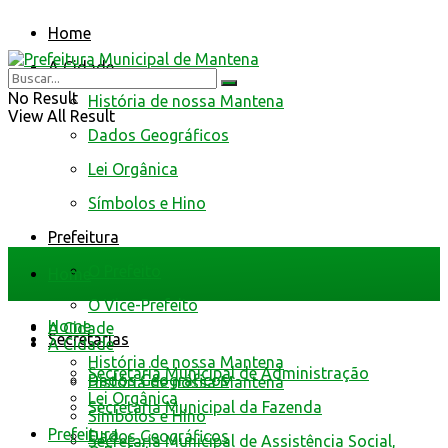
Home
A Cidade
No Result
História de nossa Mantena
View All Result
Dados Geográficos
Lei Orgânica
Símbolos e Hino
Prefeitura
O Prefeito
Home
O Vice-Prefeito
Home
A Cidade
Secretarias
A Cidade
História de nossa Mantena
Secretaria Municipal de Administração
Dados Geográficos
História de nossa Mantena
Lei Orgânica
Secretaria Municipal da Fazenda
Símbolos e Hino
Prefeitura
Dados Geográficos
Secretaria Municipal de Assistência Social,