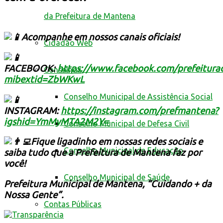
da Prefeitura de Mantena
Acompanhe em nossos canais oficiais!
Cidadão Web
FACEBOOK:
https://www.facebook.com/prefeitur
Conselhos
mibextid=ZbWKwL
Conselho Municipal de Assistência Social
INSTAGRAM:
https://instagram.com/prefmantena?
igshid=YmMyMTA2M2Y=
Conselho Municipal de Defesa Civil
Fique ligadinho em nossas redes sociais e
Conselho Municipal de Educação
saiba tudo que a Prefeitura de Mantena faz por
você!
Conselho Municipal de Saúde
Prefeitura Municipal de Mantena, “Cuidando + da
Nossa Gente”.
Contas Públicas