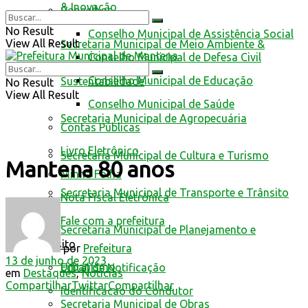
& Inovação
Conselhos
No Result
Conselho Municipal de Assistência Social
View All Result
Secretaria Municipal de Meio Ambiente &
Conselho Municipal de Defesa Civil
Conselho Municipal de Educação
Sustentabilidade
No Result
View All Result
Conselho Municipal de Saúde
Secretaria Municipal de Agropecuária
Contas Públicas
Livro Eletrônico
Secretaria Municipal de Cultura e Turismo
Mantena 80 anos
Minha Folha
Secretaria Municipal de Transporte e Trânsito
Nota Fiscal Eletrônica
Fale com a prefeitura
Secretaria Municipal de Planejamento e
Trânsito
por
Prefeitura
13 de junho de 2023
Urbanismo
Edital de Notificação
em
Destaques
,
Notícias
Compartilhar
Twittar
Compartilhar
Identificacao do Condutor
Secretaria Municipal de Obras