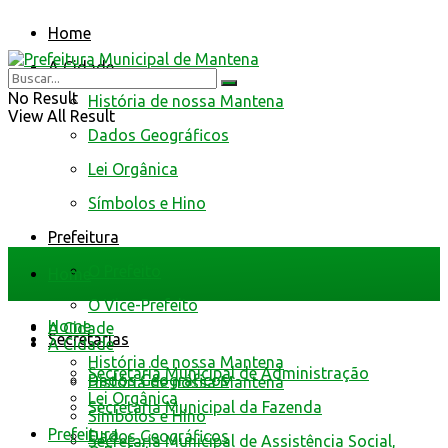
Home
A Cidade
No Result
História de nossa Mantena
View All Result
Dados Geográficos
Lei Orgânica
Símbolos e Hino
Prefeitura
O Prefeito
Home
O Vice-Prefeito
Home
A Cidade
Secretarias
A Cidade
História de nossa Mantena
Secretaria Municipal de Administração
Dados Geográficos
História de nossa Mantena
Lei Orgânica
Secretaria Municipal da Fazenda
Símbolos e Hino
Prefeitura
Dados Geográficos
Secretaria Municipal de Assistência Social,