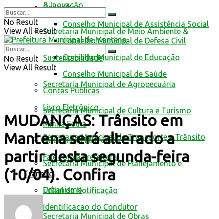
& Inovação
Conselhos
No Result
Conselho Municipal de Assistência Social
View All Result
Secretaria Municipal de Meio Ambiente &
Conselho Municipal de Defesa Civil
Conselho Municipal de Educação
Sustentabilidade
No Result
View All Result
Conselho Municipal de Saúde
Secretaria Municipal de Agropecuária
Contas Públicas
Livro Eletrônico
Secretaria Municipal de Cultura e Turismo
MUDANÇAS: Trânsito em
Minha Folha
Mantena será alterado a
Secretaria Municipal de Transporte e Trânsito
Nota Fiscal Eletrônica
partir desta segunda-feira
Fale com a prefeitura
Secretaria Municipal de Planejamento e
(10/04). Confira
Trânsito
Urbanismo
Edital de Notificação
Identificacao do Condutor
Secretaria Municipal de Obras