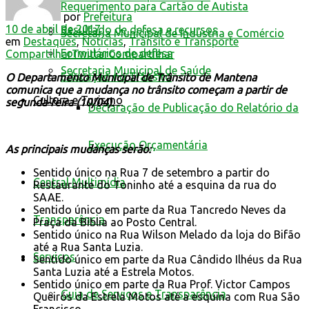
Requerimento para Cartão de Autista
por
Prefeitura
10 de abril de 2017
Resultado de defesa e recursos
Secretaria Municipal de Indústria e Comércio
em
Destaques
,
Notícias
,
Trânsito e Transporte
Formulários de defesa
Compartilhar
Twittar
Compartilhar
Secretaria Municipal de Saúde
Educação no Trânsito
O Departamento Municipal de Trânsito de Mantena
comunica que a mudança no trânsito começam a partir de
Cultura e Turismo
segunda-feira (10/04).
Declaração de Publicação do Relatório da
Execução Orçamentária
As principais mudanças serão:
Sentido único na Rua 7 de setembro a partir do
Central Multimídia
Restaurante do Toninho até a esquina da rua do
SAAE.
Sentido único em parte da Rua Tancredo Neves da
Transparência
Praça da Bíblia ao Posto Central.
Sentido único na Rua Wilson Melado da loja do Bifão
até a Rua Santa Luzia.
Serviços
Sentido único em parte da Rua Cândido Ilhéus da Rua
Santa Luzia até a Estrela Motos.
Sentido único em parte da Rua Prof. Victor Campos
Guia de Serviços e Transparência
Queirós da Estrela Motos até a esquina com Rua São
Francisco.