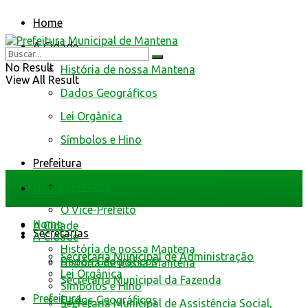
Home
A Cidade
No Result
História de nossa Mantena
View All Result
Dados Geográficos
Lei Orgânica
Símbolos e Hino
Prefeitura
O Prefeito
Home
O Vice-Prefeito
Home
A Cidade
Secretarias
A Cidade
História de nossa Mantena
Secretaria Municipal de Administração
Dados Geográficos
História de nossa Mantena
Lei Orgânica
Secretaria Municipal da Fazenda
Símbolos e Hino
Prefeitura
Dados Geográficos
Secretaria Municipal de Assistência Social,