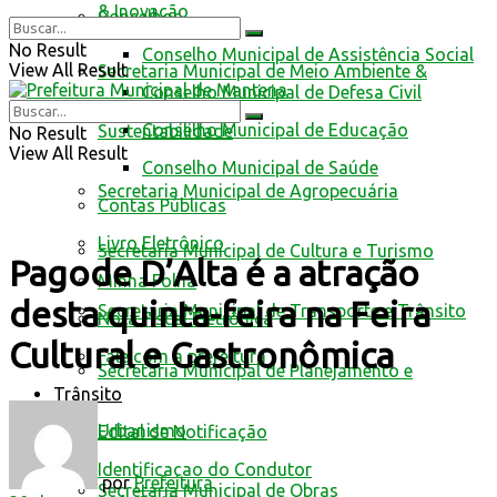
& Inovação
Conselhos
No Result
Conselho Municipal de Assistência Social
View All Result
Secretaria Municipal de Meio Ambiente &
Conselho Municipal de Defesa Civil
Conselho Municipal de Educação
Sustentabilidade
No Result
View All Result
Conselho Municipal de Saúde
Secretaria Municipal de Agropecuária
Contas Públicas
Livro Eletrônico
Secretaria Municipal de Cultura e Turismo
Pagode D’Alta é a atração
Minha Folha
desta quinta-feira na Feira
Secretaria Municipal de Transporte e Trânsito
Nota Fiscal Eletrônica
Cultural e Gastronômica
Fale com a prefeitura
Secretaria Municipal de Planejamento e
Trânsito
Urbanismo
Edital de Notificação
Identificacao do Condutor
por
Prefeitura
Secretaria Municipal de Obras