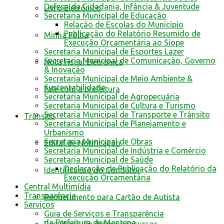
Defesa da Cidadania, Infância & Juventude
Livro Eletrônico
Secretaria Municipal de Educação
Relação de Escolas do Município
Publicação do Relatório Resumido de
Minha Folha
Execução Orçamentária ao Siope
Secretaria Municipal de Esportes Lazer
Secretaria Municipal de Comunicação, Governo
Nota Fiscal Eletrônica
& Inovação
Secretaria Municipal de Meio Ambiente &
Sustentabilidade
Fale com a prefeitura
Secretaria Municipal de Agropecuária
Secretaria Municipal de Cultura e Turismo
Secretaria Municipal de Transporte e Trânsito
Trânsito
Secretaria Municipal de Planejamento e
Urbanismo
Secretaria Municipal de Obras
Edital de Notificação
Secretaria Municipal de Indústria e Comércio
Secretaria Municipal de Saúde
Declaração de Publicação do Relatório da
Identificacao do Condutor
Execução Orçamentária
Central Multimídia
Transparência
Requerimento para Cartão de Autista
Serviços
Guia de Serviços e Transparência
da Prefeitura de Mantena