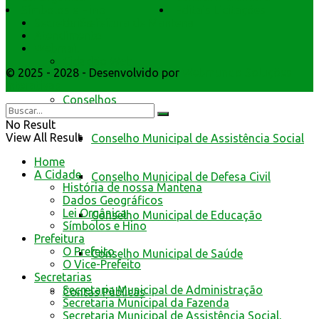
Símbolos e Hino
Editais Licitações
da Prefeitura de Mantena
Secretarios
Atendimento
Webmail
Cidadão Web
© 2025 - 2028 - Desenvolvido por
Webmundo Soluções
Interativas
Conselhos
No Result
View All Result
Conselho Municipal de Assistência Social
Home
A Cidade
Conselho Municipal de Defesa Civil
História de nossa Mantena
Dados Geográficos
Lei Orgânica
Conselho Municipal de Educação
Símbolos e Hino
Prefeitura
O Prefeito
Conselho Municipal de Saúde
O Vice-Prefeito
Secretarias
Secretaria Municipal de Administração
Contas Públicas
Secretaria Municipal da Fazenda
Secretaria Municipal de Assistência Social,