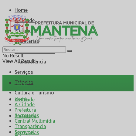
Home
A Cidade
Prefeitura
Secretarias
Central Multimídia
No Result
View All Result
Transparência
Serviços
Trânsito
Home
Cultura e Turismo
Home
A Cidade
A Cidade
Prefeitura
Secretarias
Prefeitura
Central Multimídia
Transparência
Serviços
Secretarias