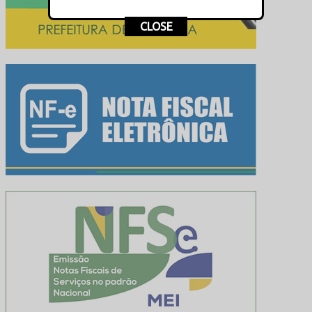
This popup will close in:
16
CLOSE