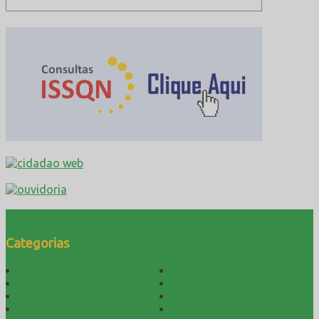
Categorias
História do Município
Notícias
Dados Geográficos
Prefeitura Trabalhando
Lei Orgânica
Central Multimídia
Símbolos e Hino
Editais Licitações