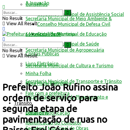
& Inovação
Conselhos
Conselho Municipal de Assistência Social
No Result
Secretaria Municipal de Meio Ambiente &
View All Result
Conselho Municipal de Defesa Civil
Conselho Municipal de Educação
Sustentabilidade
Conselho Municipal de Saúde
Secretaria Municipal de Agropecuária
No Result
Contas Públicas
View All Result
Livro Eletrônico
Secretaria Municipal de Cultura e Turismo
Minha Folha
Secretaria Municipal de Transporte e Trânsito
Nota Fiscal Eletrônica
Prefeito João Rufino assina
Fale com a prefeitura
ordem de serviço para
Secretaria Municipal de Planejamento e
Trânsito
segunda etapa de
Urbanismo
Edital de Notificação
pavimentação de ruas no
Identificacao do Condutor
Secretaria Municipal de Obras