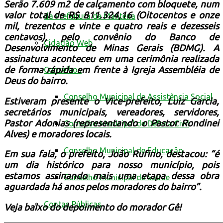
Serão 7.609 m2 de calçamento com bloquete, num
valor total de R$ 811.324,16 (Oitocentos e onze
da Prefeitura de Mantena
mil, trezentos e vinte e quatro reais e dezesseis
centavos), pelo convênio do Banco de
Cidadão Web
Desenvolvimento de Minas G
erais (BDMG). A
assinatura aconteceu em uma cerimônia realizada
de forma rápida em frente à Igreja Assembléia de
Conselhos
Deus do bairro.
Conselho Municipal de Assistência Social
Estiveram presente o Vice-prefeito, Luiz Garcia,
secretários municipais, vereadores, servidores,
Pastor Adonias (representando o Pastor Rondinei
Conselho Municipal de Defesa Civil
Alves) e moradores locais.
Conselho Municipal de Educação
Em sua fala, o prefeito, João Rufino, destacou: “é
um dia histórico para nosso município, pois
estamos assinando mais uma etapa dessa obra
Conselho Municipal de Saúde
aguardada há anos pelos moradores do bairro”.
Contas Públicas
Veja baixo do depoimento do morador Gê!