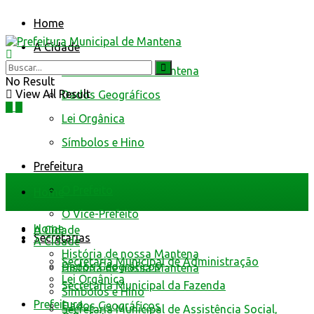
Home
A Cidade
História de nossa Mantena
No Result
View All Result
Dados Geográficos
Lei Orgânica
Símbolos e Hino
Prefeitura
O Prefeito
Home
O Vice-Prefeito
Home
A Cidade
Secretarias
A Cidade
História de nossa Mantena
Secretaria Municipal de Administração
Dados Geográficos
História de nossa Mantena
Lei Orgânica
Secretaria Municipal da Fazenda
Símbolos e Hino
Prefeitura
Dados Geográficos
Secretaria Municipal de Assistência Social,