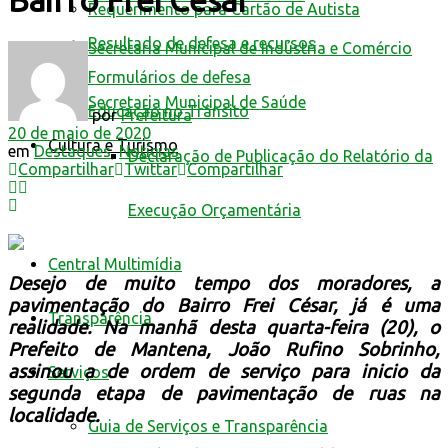
Bairro Frei César
Requerimento para Cartão de Autista
Resultado de defesa e recursos
Secretaria Municipal de Indústria e Comércio
Formulários de defesa
Secretaria Municipal de Saúde
Educação no Trânsito
por
Prefeitura
20 de maio de 2020
Cultura e Turismo
em
Destaques
,
Notícias
Declaração de Publicação do Relatório da
Compartilhar
Twittar
Compartilhar
Execução Orçamentária
Central Multimídia
Desejo de muito tempo dos moradores, a
pavimentação do Bairro Frei César, já é uma
Transparência
realidade. Na manhã desta quarta-feira (20), o
Prefeito de Mantena, João Rufino Sobrinho,
assinou a de ordem de serviço para inicio da
Serviços
segunda etapa de pavimentação de ruas na
localidade.
Guia de Serviços e Transparência