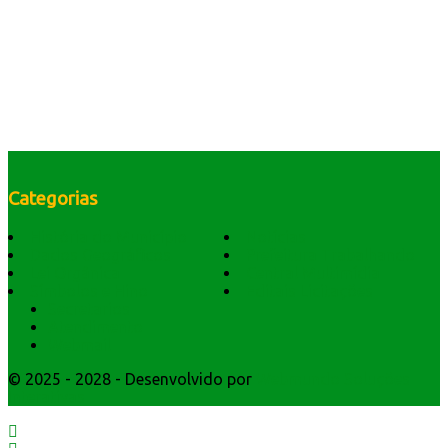
Categorias
História do Município
Notícias
Dados Geográficos
Prefeitura Trabalhando
Lei Orgânica
Central Multimídia
Símbolos e Hino
Editais Licitações
Secretarios
Atendimento
Webmail
© 2025 - 2028 - Desenvolvido por
Webmundo Soluções
Interativas