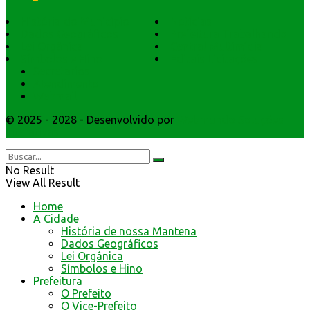
História do Município
Notícias
Dados Geográficos
Prefeitura Trabalhando
Lei Orgânica
Central Multimídia
Símbolos e Hino
Editais Licitações
Secretarios
Atendimento
Webmail
© 2025 - 2028 - Desenvolvido por
Webmundo Soluções
Interativas
No Result
View All Result
Home
A Cidade
História de nossa Mantena
Dados Geográficos
Lei Orgânica
Símbolos e Hino
Prefeitura
O Prefeito
O Vice-Prefeito