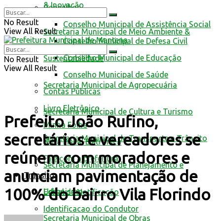
& Inovação
Conselhos
No Result
Conselho Municipal de Assistência Social
View All Result
Secretaria Municipal de Meio Ambiente &
Conselho Municipal de Defesa Civil
Conselho Municipal de Educação
Sustentabilidade
No Result
View All Result
Conselho Municipal de Saúde
Secretaria Municipal de Agropecuária
Contas Públicas
Livro Eletrônico
Secretaria Municipal de Cultura e Turismo
Prefeito João Rufino,
Minha Folha
secretários e vereadores se
Secretaria Municipal de Transporte e Trânsito
Nota Fiscal Eletrônica
reúnem com moradores e
Fale com a prefeitura
Secretaria Municipal de Planejamento e
anunciam pavimentação de
Trânsito
100% do bairro Vila Florindo
Urbanismo
Edital de Notificação
Identificacao do Condutor
Secretaria Municipal de Obras