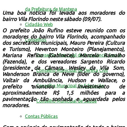
da Prefeitura de Mantena
Uma boa notícia foi levada aos moradores do
bairro Vila Florindo neste sábado (09/07).
Cidadão Web
O prefeito João Rufino esteve reunido com os
moradores do bairro Vila Florindo, acompanhado
Conselhos
dos secretários municipais, Mauro Pereira (Cultura
e Turismo), Heverton Monteiro (Planejamento),
Conselho Municipal de Assistência Social
Mariana Rufino (Gabinete), Marcelo Ramalho
(Fazenda), e dos vereadores Sargento Ricardo
(presidente da Câmara, Wesley da Vila Som,
Conselho Municipal de Defesa Civil
Wanderson Branca de Neve (líder do governo),
Valtair da Ambulância, Hudson e Wallace, o
Conselho Municipal de Educação
prefeito anunciou o investimento de
aproximadamente R$ 1,5 milhões para a
pavimentação tão sonhada e aguardada pelos
Conselho Municipal de Saúde
moradores.
Contas Públicas