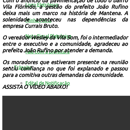
Com o anúncio da pavimentação de todo o bairro
Livro Eletrônico
Vila Florindo, a gestão do prefeito João Rufino
deixa mais um marco na história de Mantena. A
solenidade aconteceu nas dependências da
Minha Folha
empresa Currais Bruto.
Nota Fiscal Eletrônica
O vereador Wesley da Vila Som, foi o intermediador
entre o executivo e a comunidade, agradeceu ao
prefeito João Rufino por atender a demanda.
Fale com a prefeitura
Os moradores que estiveram presente na reunião
Trânsito
sentiu confiança no que foi explanado e passou
para a comitiva outras demandas da comunidade.
Edital de Notificação
ASSISTA O VÍDEO ABAIXO!
Identificacao do Condutor
Requerimento para Cartão de Autista