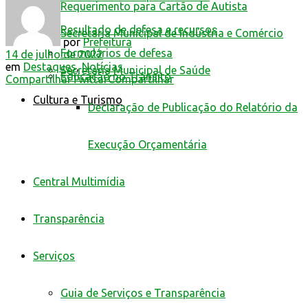
Requerimento para Cartão de Autista
Resultado de defesa e recursos
Secretaria Municipal de Indústria e Comércio
por
Prefeitura
Formulários de defesa
14 de julho de 2022
em
Destaques
,
Notícias
Secretaria Municipal de Saúde
Educação no Trânsito
Compartilhar
Twittar
Compartilhar
Cultura e Turismo
Declaração de Publicação do Relatório da
Execução Orçamentária
Central Multimídia
Transparência
Serviços
Guia de Serviços e Transparência