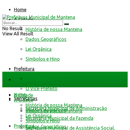
Home
A Cidade
No Result
História de nossa Mantena
View All Result
Dados Geográficos
Lei Orgânica
Símbolos e Hino
Prefeitura
O Prefeito
Home
O Vice-Prefeito
Home
A Cidade
Secretarias
A Cidade
História de nossa Mantena
Secretaria Municipal de Administração
Dados Geográficos
História de nossa Mantena
Lei Orgânica
Secretaria Municipal da Fazenda
Símbolos e Hino
Prefeitura
Dados Geográficos
Secretaria Municipal de Assistência Social,