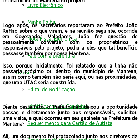
forma de incluir Mantena no projeto.
Livro Eletrônico
Minha Folha
Logo após, os secretários reportaram ao Prefeito João
Rufino sobre o que viram, e na reunião seguinte, ocorrida
em Governador Valadares, João fez questão de
Nota Fiscal Eletrônica
pessoalmente conversar com os proprietários e
responsáveis pelo projeto, pediu a eles que tal benefício
passasse também por nossa Mantena.
Fale com a prefeitura
Isso, porque inicialmente, foi relatado que a linha não
passaria próximo ou dentro do município de Mantena,
Trânsito
assim como também não seria aqui, ou nas proximidades,
que uma UTAC seria construída.
Edital de Notificação
Identificacao do Condutor
Diante deste fato, o Prefeito não deixou a oportunidade
passar, e diretamente junto aos responsáveis, solicitou
uma visita, a qual ocorreu em seu gabinete na Prefeitura de
Requerimento para Cartão de Autista
Mantena.
Ali, um documento foi protocolado junto aos diretores da