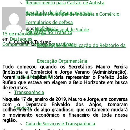
Requerimento para Cartão de Autista
Resultado de defesa e recursos
Secretaria Municipal de Indústria e Comércio
Formulários de defesa
por
Prefeitura
Secretaria Municipal de Saúde
Educação no Trânsito
15 de maio de 2019
em
Destaques
Cultura e Turismo
Compartilhar
Twittar
Compartilhar
Declaração de Publicação do Relatório da
Execução Orçamentária
Tudo começou quando os Secretários Mauro Pereira
(Indústria e Comércio) e Jorge Verano (Administração),
Central Multimídia
foram até a capital Vitória representar o Prefeito João
Rufino que estava em viagem a Belo Horizonte em busca
de recursos.
Transparência
Naquele 17 de janeiro de 2019, Mauro e Jorge, em conversa
com o Deputado Enivaldo dos Anjos, tomaram
Serviços
conhecimento de algo grandioso, que certamente mudará
o movimento econômico e financeiro de toda nossa
região.
Guia de Serviços e Transparência