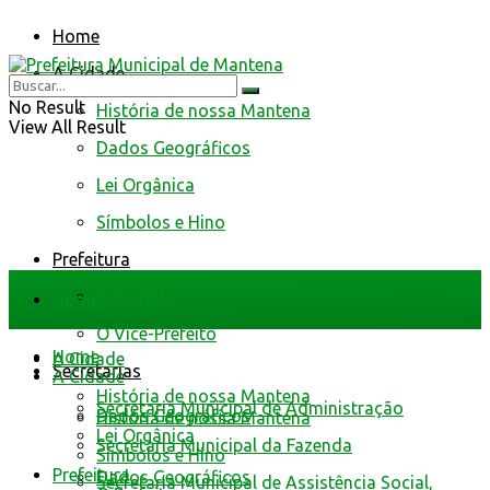
Home
A Cidade
No Result
História de nossa Mantena
View All Result
Dados Geográficos
Lei Orgânica
Símbolos e Hino
Prefeitura
O Prefeito
Home
O Vice-Prefeito
Home
A Cidade
Secretarias
A Cidade
História de nossa Mantena
Secretaria Municipal de Administração
Dados Geográficos
História de nossa Mantena
Lei Orgânica
Secretaria Municipal da Fazenda
Símbolos e Hino
Prefeitura
Dados Geográficos
Secretaria Municipal de Assistência Social,