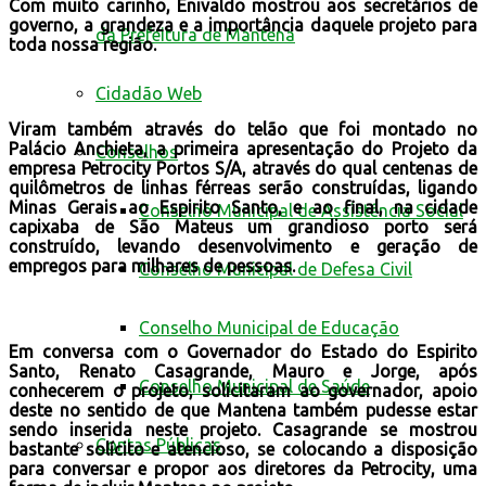
Com muito carinho, Enivaldo mostrou aos secretários de
governo, a grandeza e a importância daquele projeto para
da Prefeitura de Mantena
toda nossa região.
Cidadão Web
Viram também através do telão que foi montado no
Palácio Anchieta, a primeira apresentação do Projeto da
Conselhos
empresa Petrocity Portos S/A, através do qual centenas de
quilômetros de linhas férreas serão construídas, ligando
Minas Gerais ao Espirito Santo, e ao final, na cidade
Conselho Municipal de Assistência Social
capixaba de São Mateus um grandioso porto será
construído, levando desenvolvimento e geração de
empregos para milhares de pessoas.
Conselho Municipal de Defesa Civil
Conselho Municipal de Educação
Em conversa com o Governador do Estado do Espirito
Santo, Renato Casagrande, Mauro e Jorge, após
Conselho Municipal de Saúde
conhecerem o projeto, solicitaram ao governador, apoio
deste no sentido de que Mantena também pudesse estar
sendo inserida neste projeto. Casagrande se mostrou
Contas Públicas
bastante solícito e atencioso, se colocando a disposição
para conversar e propor aos diretores da Petrocity, uma