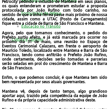
Resultado de defesa e recursos
Petrocity pedindo a inclusão de Mantena em seus planos,
os quais entenderam e prometeram estudar a proposta
protocolada por João Rufino com todo carinho, no
Formulários de defesa
sentido de que a linha férrea passe mais próximo de nossa
cidade, assim como a UTAC (Posto de Carregamento)
fique entre a cidade de Barra de São Francisco e Mantena.
Educação no Trânsito
Agora, pelo que tomamos conhecimento, o pedido do
Prefeito surtiu efeito, e já está marcada pra ocorrer no
Cultura e Turismo
próximo dia 31 de maio, uma reunião no Espaço de
Eventos Cerimonial Calazans, em frente o aeroporto de
Maurício Toledo, localizado entre Mantena e Barra de São
Francisco, tendo como anfitrião o Prefeito João Rufino,
onde certamente, decisões serão tomadas e parcerias
serão seladas em prol do crescimento de Mantena e Barra
de São Francisco.
Enfim, o que podemos concluir, é que Mantena tem sido
bem representada por seus atuais governantes.
Mantena vê, depois de tanto tempo, algo grandioso
aportar aqui, trazido pela competência da equipe de João
Rufino e da própria capacidade administrativa deste.