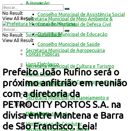
& Inovação
Conselhos
No Result
Conselho Municipal de Assistência Social
View All Result
Secretaria Municipal de Meio Ambiente &
Conselho Municipal de Defesa Civil
Conselho Municipal de Educação
Sustentabilidade
No Result
View All Result
Conselho Municipal de Saúde
Secretaria Municipal de Agropecuária
Contas Públicas
Livro Eletrônico
Secretaria Municipal de Cultura e Turismo
Prefeito João Rufino será o
Minha Folha
próximo anfitrião em reunião
Secretaria Municipal de Transporte e Trânsito
Nota Fiscal Eletrônica
com a diretoria da
Fale com a prefeitura
Secretaria Municipal de Planejamento e
PETROCITY PORTOS S.A. na
Trânsito
divisa entre Mantena e Barra
Urbanismo
Edital de Notificação
de São Francisco. Leia!
Identificacao do Condutor
Secretaria Municipal de Obras