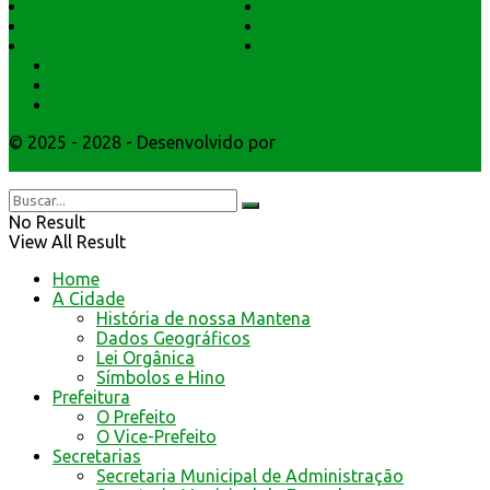
Dados Geográficos
Prefeitura Trabalhando
Lei Orgânica
Central Multimídia
Símbolos e Hino
Editais Licitações
Secretarios
Atendimento
Webmail
© 2025 - 2028 - Desenvolvido por
Webmundo Soluções
Interativas
No Result
View All Result
Home
A Cidade
História de nossa Mantena
Dados Geográficos
Lei Orgânica
Símbolos e Hino
Prefeitura
O Prefeito
O Vice-Prefeito
Secretarias
Secretaria Municipal de Administração