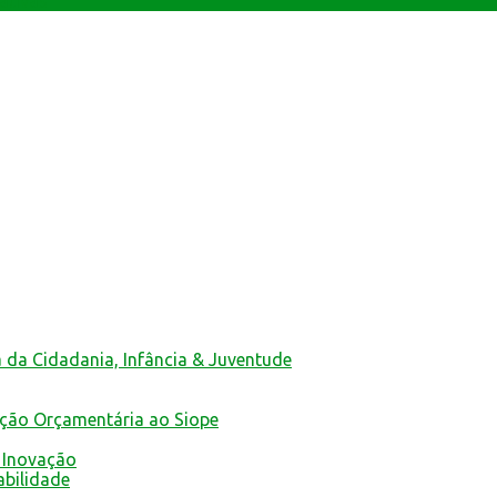
ativas
a da Cidadania, Infância & Juventude
ução Orçamentária ao Siope
 Inovação
abilidade