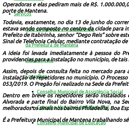
Operadoras e elas pediram mais de R$. 1.000.000,0
porte de Mantena.
Serviços
Todavia, exatamente, no dia 13 de junho do corre
estava sendo composto no centro da cidade para in
Guia de Serviços e Transparência
Prefeito de Itabirinha, senhor “Dego Reis” sobre es
Sinal de Telefonia Celular, mediante contratação de
da Prefeitura de Mantena
A ideia foi levada imediatamente à pessoa do Pr
providencias para a instalação no município, de tais
Cidadão Web
Assim, depois de consulta feita no mercado para a
Conselhos
instalação de repetidores no município. O Processo
053/2019. O Pregão foi realizado na Sede da Prefei
Conselho Municipal de Assistência Social
Dentro em breve os repetidores serão instalados e
Alvorada e parte final do Bairro Vila Nova, na S
Conselho Municipal de Defesa Civil
melhorados os sinais nos bairros Philadelfia, Boa Es
É a Prefeitura Municipal de Mantena trabalhando sé
Conselho Municipal de Educação