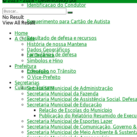
© 2025 - 2028 - Desenvolvido por
Webmundo Soluções Inter
Identificacao do Condutor
No Result
Requerimento para Cartão de Autista
View All Result
Home
Resultado de defesa e recursos
A Cidade
História de nossa Mantena
Dados Geográficos
Formulários de defesa
Lei Orgânica
Símbolos e Hino
Prefeitura
Educação no Trânsito
O Prefeito
O Vice-Prefeito
Secretarias
Cultura e Turismo
Secretaria Municipal de Administração
Secretaria Municipal da Fazenda
Secretaria Municipal de Assistência Social, Defes
Secretaria Municipal de Educação
Relação de Escolas do Município
Publicação do Relatório Resumido de Exec
Secretaria Municipal de Esportes Lazer
Secretaria Municipal de Comunicação, Governo &
Secretaria Municipal de Meio Ambiente & Sustent