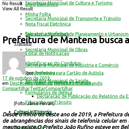
Secretaria Municipal de Cultura e Turismo
No Result
Livro Eletrônico
View All Result
Minha Folha
Secretaria Municipal de Transporte e Trânsito
Nota Fiscal Eletrônica
Fale com a prefeitura
Secretaria Municipal de Planejamento e Urbanis
Prefeitura de Mantena busca a
Trânsito
Secretaria Municipal de Obras
Edital de Notificação
Identificacao do Condutor
Secretaria Municipal de Indústria e Comércio
por
Prefeitura
Requerimento para Cartão de Autista
17 de outubro de 2019
Secretaria Municipal de Saúde
Resultado de defesa e recursos
em
Destaques
,
Notícias
,
Prefeitura Trabalhando
Compartilhar
Twittar
Compartilhar
Formulários de defesa
Declaração de Publicação do Relatório da 
Educação no Trânsito
(Foto: Jânio Ferrari)
Central Multimídia
Cultura e Turismo
Desde o início do deste ano de 2019, a Prefeitura 
de abrangências dos sinais de telefonia celular em
mesmo existe.
O Prefeito João Rufino esteve em Bel
Transparência