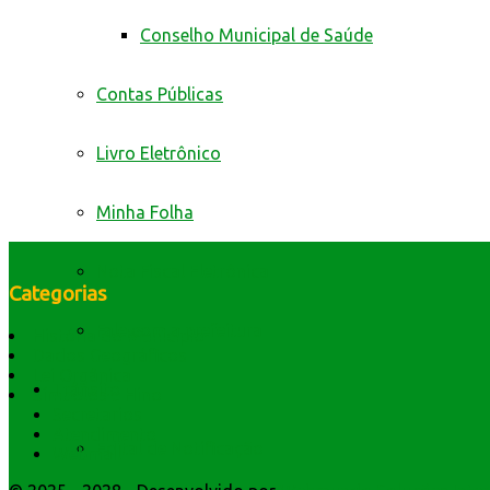
Conselho Municipal de Saúde
Contas Públicas
Livro Eletrônico
Minha Folha
Nota Fiscal Eletrônica
Categorias
Fale com a prefeitura
História do Município
Dados Geográficos
Lei Orgânica
Trânsito
Símbolos e Hino
Secretarios
Atendimento
Edital de Notificação
Webmail