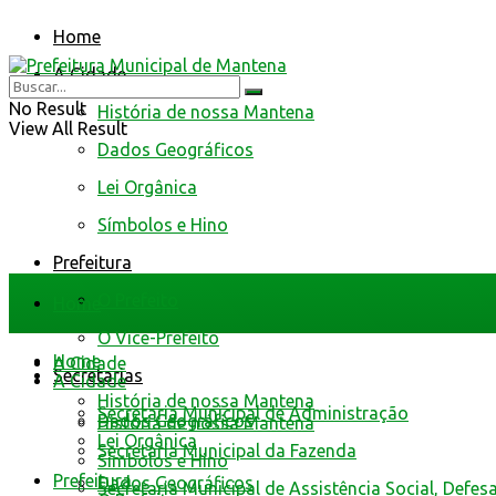
Home
A Cidade
No Result
História de nossa Mantena
View All Result
Dados Geográficos
Lei Orgânica
Símbolos e Hino
Prefeitura
O Prefeito
Home
O Vice-Prefeito
Home
A Cidade
Secretarias
A Cidade
História de nossa Mantena
Secretaria Municipal de Administração
Dados Geográficos
História de nossa Mantena
Lei Orgânica
Secretaria Municipal da Fazenda
Símbolos e Hino
Prefeitura
Dados Geográficos
Secretaria Municipal de Assistência Social, Defes