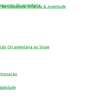
Execução Orçamentária
a da Cidadania, Infância & Juventude
ução Orçamentária ao Siope
 Inovação
abilidade