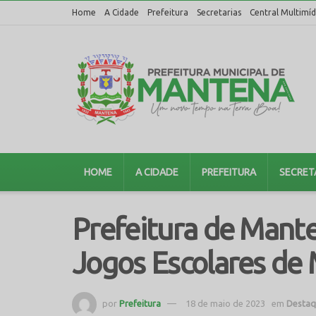
Home
A Cidade
Prefeitura
Secretarias
Central Multimíd
HOME
A CIDADE
PREFEITURA
SECRET
Prefeitura de Mante
Jogos Escolares de 
por
Prefeitura
18 de maio de 2023
em
Destaq