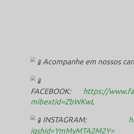
Acompanhe em nossos canai
FACEBOOK:
https://www.f
mibextid=ZbWKwL
INSTAGRAM:
h
igshid=YmMyMTA2M2Y=