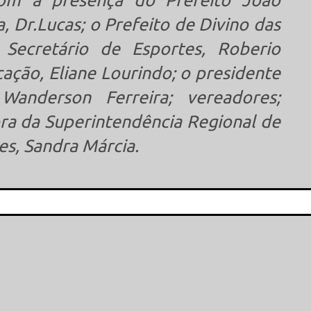
com a presença do Prefeito João
a, Dr.Lucas; o Prefeito de Divino das
o Secretário de Esportes, Roberio
cação, Eliane Lourindo; o presidente
anderson Ferreira; vereadores;
tora da Superintendência Regional de
s, Sandra Márcia.
This popup will close in:
14