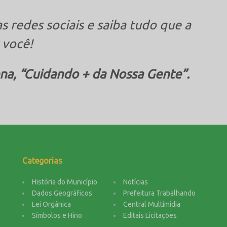
s redes sociais e saiba tudo que a
 você!
na, “Cuidando + da Nossa Gente”.
Categorias
História do Município
Notícias
Dados Geográficos
Prefeitura Trabalhando
Lei Orgânica
Central Multimídia
Símbolos e Hino
Editais Licitações