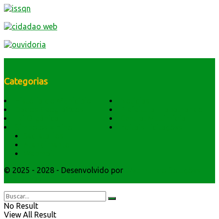
Categorias
História do Município
Notícias
Dados Geográficos
Prefeitura Trabalhando
Lei Orgânica
Central Multimídia
Símbolos e Hino
Editais Licitações
Secretarios
Atendimento
Webmail
© 2025 - 2028 - Desenvolvido por
Webmundo Soluções
Interativas
No Result
View All Result