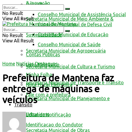
& Inovação
Conselhos
No Result
Conselho Municipal de Assistência Social
View All Result
Secretaria Municipal de Meio Ambiente &
Conselho Municipal de Defesa Civil
Conselho Municipal de Educação
Sustentabilidade
No Result
View All Result
Conselho Municipal de Saúde
Secretaria Municipal de Agropecuária
Contas Públicas
Home
Notícias
Destaques
Livro Eletrônico
Secretaria Municipal de Cultura e Turismo
Minha Folha
Prefeitura de Mantena faz
Secretaria Municipal de Transporte e Trânsito
Nota Fiscal Eletrônica
entrega de máquinas e
Fale com a prefeitura
veículos
Secretaria Municipal de Planejamento e
Trânsito
Urbanismo
Edital de Notificação
Identificacao do Condutor
Secretaria Municipal de Obras