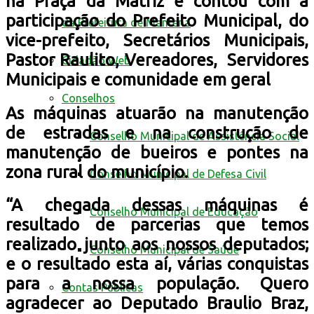
na Praça da Matriz e contou com a
participação do Prefeito Municipal, do
da Prefeitura de Mantena
vice-prefeito, Secretários Municipais,
Pastor Raulito, Vereadores, Servidores
Cidadão Web
Municipais e comunidade em geral
Conselhos
As máquinas atuarão na manutenção
de estradas e na construção de
Conselho Municipal de Assistência Social
manutenção de bueiros e pontes na
zona rural do município.
Conselho Municipal de Defesa Civil
“A chegada dessas máquinas é
Conselho Municipal de Educação
resultado de parcerias que temos
realizado junto aos nossos deputados;
Conselho Municipal de Saúde
e o resultado esta aí, várias conquistas
para a nossa população. Quero
Contas Públicas
agradecer ao Deputado Braulio Braz,