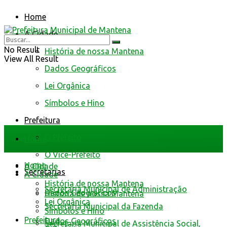
Home
A Cidade
No Result
História de nossa Mantena
View All Result
Dados Geográficos
Lei Orgânica
Símbolos e Hino
Prefeitura
O Prefeito
Home
O Vice-Prefeito
Home
A Cidade
Secretarias
A Cidade
História de nossa Mantena
Secretaria Municipal de Administração
Dados Geográficos
História de nossa Mantena
Lei Orgânica
Secretaria Municipal da Fazenda
Símbolos e Hino
Prefeitura
Dados Geográficos
Secretaria Municipal de Assistência Social,