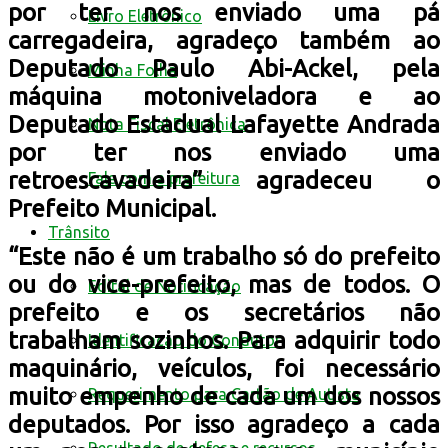
por ter nos enviado uma pá
Livro Eletrônico
carregadeira, agradeço também ao
Deputado Paulo Abi-Ackel, pela
Minha Folha
máquina motoniveladora e ao
Deputado Estadual Lafayette Andrada
Nota Fiscal Eletrônica
por ter nos enviado uma
retroescavadeira” agradeceu o
Fale com a prefeitura
Prefeito Municipal.
Trânsito
“Este não é um trabalho só do prefeito
ou do vice-prefeito, mas de todos. O
Edital de Notificação
prefeito e os secretários não
trabalham sozinhos. Para adquirir todo
Identificacao do Condutor
maquinário, veículos, foi necessário
muito empenho de cada um dos nossos
Requerimento para Cartão de Autista
deputados. Por isso agradeço a cada