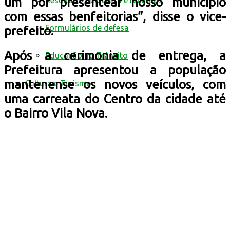
Resultado de defesa e recursos
um por presentear nosso município
com essas benfeitorias”, disse o vice-
Formulários de defesa
prefeito.
Após a cerimonia de entrega, a
Educação no Trânsito
Prefeitura apresentou a população
mantenense os novos veículos, com
Cultura e Turismo
uma carreata do Centro da cidade até
o Bairro Vila Nova.