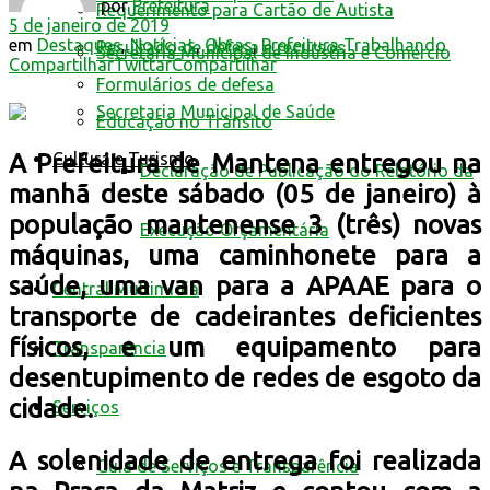
por
Prefeitura
Requerimento para Cartão de Autista
5 de janeiro de 2019
em
Destaques
,
Notícias
,
Obras
,
Prefeitura Trabalhando
Resultado de defesa e recursos
Secretaria Municipal de Indústria e Comércio
Compartilhar
Twittar
Compartilhar
Formulários de defesa
Secretaria Municipal de Saúde
Educação no Trânsito
A Prefeitura de Mantena entregou na
Cultura e Turismo
Declaração de Publicação do Relatório da
manhã deste sábado (05 de janeiro) à
população mantenense 3 (três) novas
Execução Orçamentária
máquinas, uma caminhonete para a
saúde, uma van para a APAAE para o
Central Multimídia
transporte de cadeirantes deficientes
físicos, e um equipamento para
Transparência
desentupimento de redes de esgoto da
cidade.
Serviços
A solenidade de entrega foi realizada
Guia de Serviços e Transparência