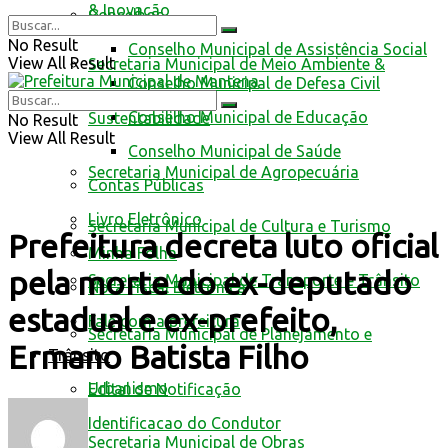
& Inovação
Conselhos
No Result
Conselho Municipal de Assistência Social
View All Result
Secretaria Municipal de Meio Ambiente &
Conselho Municipal de Defesa Civil
Conselho Municipal de Educação
Sustentabilidade
No Result
View All Result
Conselho Municipal de Saúde
Secretaria Municipal de Agropecuária
Contas Públicas
Livro Eletrônico
Secretaria Municipal de Cultura e Turismo
Prefeitura decreta luto oficial
Minha Folha
pela morte do ex-deputado
Secretaria Municipal de Transporte e Trânsito
Nota Fiscal Eletrônica
estadual e ex-prefeito,
Fale com a prefeitura
Secretaria Municipal de Planejamento e
Ermano Batista Filho
Trânsito
Urbanismo
Edital de Notificação
Identificacao do Condutor
Secretaria Municipal de Obras