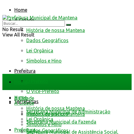
Home
A Cidade
No Result
História de nossa Mantena
View All Result
Dados Geográficos
Lei Orgânica
Símbolos e Hino
Prefeitura
O Prefeito
Home
O Vice-Prefeito
Home
A Cidade
Secretarias
A Cidade
História de nossa Mantena
Secretaria Municipal de Administração
Dados Geográficos
História de nossa Mantena
Lei Orgânica
Secretaria Municipal da Fazenda
Símbolos e Hino
Prefeitura
Dados Geográficos
Secretaria Municipal de Assistência Social,