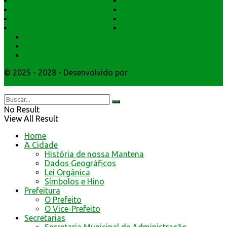
História do Município
Notícias
Dados Geográficos
Prefeitura Trabalhando
Lei Orgânica
Central Multimídia
Símbolos e Hino
Editais Licitações
Secretarios
Atendimento
Webmail
© 2025 - 2028 - Desenvolvido por
Webmundo Soluções
Interativas
No Result
View All Result
Home
A Cidade
História de nossa Mantena
Dados Geográficos
Lei Orgânica
Símbolos e Hino
Prefeitura
O Prefeito
O Vice-Prefeito
Secretarias
Secretaria Municipal de Administração