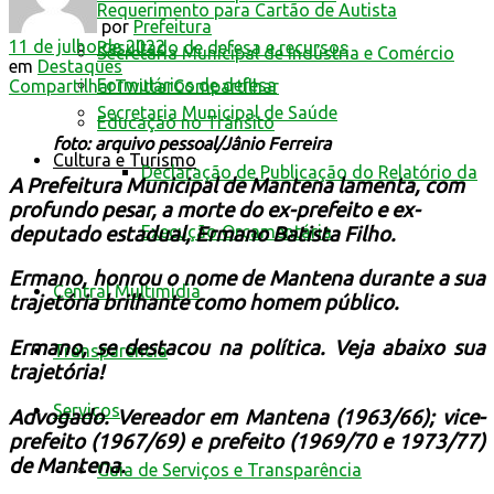
Requerimento para Cartão de Autista
por
Prefeitura
11 de julho de 2022
Resultado de defesa e recursos
Secretaria Municipal de Indústria e Comércio
em
Destaques
Formulários de defesa
Compartilhar
Twittar
Compartilhar
Secretaria Municipal de Saúde
Educação no Trânsito
foto: arquivo pessoal/Jânio Ferreira
Cultura e Turismo
Declaração de Publicação do Relatório da
A Prefeitura Municipal de Mantena lamenta, com
profundo pesar, a morte do ex-prefeito e ex-
Execução Orçamentária
deputado estadual, Ermano Batista Filho.
Ermano, honrou o nome de Mantena durante a sua
Central Multimídia
trajetória brilhante como homem público.
Ermano, se destacou na política. Veja abaixo sua
Transparência
trajetória!
Serviços
Advogado. Vereador em Mantena (1963/66); vice-
prefeito (1967/69) e prefeito (1969/70 e 1973/77)
de Mantena.
Guia de Serviços e Transparência