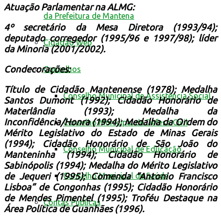
Atuação Parlamentar na ALMG:
da Prefeitura de Mantena
4º secretário da Mesa Diretora (1993/94);
deputado corregedor (1995/96 e 1997/98); líder
Cidadão Web
da Minoria (2001/2002).
Condecorações:
Conselhos
Título de Cidadão Mantenense (1978); Medalha
Conselho Municipal de Assistência Social
Santos Dumont (1992); Cidadão Honorário de
Materlândia (1993); Medalha da
Inconfidência/Honra (1994); Medalha da Ordem do
Conselho Municipal de Defesa Civil
Mérito Legislativo do Estado de Minas Gerais
(1994); Cidadão Honorário de São João do
Conselho Municipal de Educação
Manteninha (1994); Cidadão Honorário de
Sabinópolis (1994); Medalha do Mérito Legislativo
de Jequeri (1995); Comenda “Antonio Francisco
Conselho Municipal de Saúde
Lisboa” de Congonhas (1995); Cidadão Honorário
de Mendes Pimentel (1995); Troféu Destaque na
Contas Públicas
Área Política de Guanhães (1996).