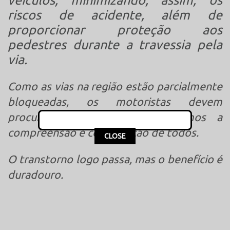
riscos de acidente, além de
proporcionar proteção aos
pedestres durante a travessia pela
via.
Como as vias na região estão parcialmente
bloqueadas, os motoristas devem
procurar ruas de desvio. Pedimos a
compreensão e colaboração de todos.
This popup will close in:
15
CLOSE
O transtorno logo passa, mas o benefício é
duradouro.