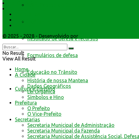
Lei Orgânica
Identificacao do Condutor
Símbolos e Hino
Secretarios
Atendimento
Requerimento para Cartão de Autista
Webmail
© 2025 - 2028 - Desenvolvido por
Webmundo Soluções Inter
Resultado de defesa e recursos
No Result
Formulários de defesa
View All Result
Home
Educação no Trânsito
A Cidade
História de nossa Mantena
Dados Geográficos
Cultura e Turismo
Lei Orgânica
Símbolos e Hino
Prefeitura
O Prefeito
O Vice-Prefeito
Secretarias
Secretaria Municipal de Administração
Secretaria Municipal da Fazenda
Secretaria Municipal de Assistência Social, Defes