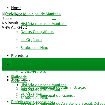
Home
A Cidade
No Result
História de nossa Mantena
View All Result
Dados Geográficos
Lei Orgânica
Símbolos e Hino
Prefeitura
O Prefeito
Home
O Vice-Prefeito
Home
A Cidade
Secretarias
A Cidade
História de nossa Mantena
Secretaria Municipal de Administração
Dados Geográficos
História de nossa Mantena
Lei Orgânica
Secretaria Municipal da Fazenda
Símbolos e Hino
Prefeitura
Dados Geográficos
Secretaria Municipal de Assistência Social, Defes