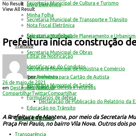
Secretaria Municipal de Cultura e Turismo
No Result
Livro Eletrônico
View All Result
Minha Folha
Secretaria Municipal de Transporte e Trânsito
Nota Fiscal Eletrônica
Fale com a prefeitura
Secretaria Municipal de Planejamento e Urbanis
Prefeitura inicia construção d
Trânsito
Secretaria Municipal de Obras
Edital de Notificação
Identificacao do Condutor
Secretaria Municipal de Indústria e Comércio
por
Prefeitura
Requerimento para Cartão de Autista
26 de maio de 2021
Secretaria Municipal de Saúde
Resultado de defesa e recursos
em
Destaques
,
Notícias
Compartilhar
Twittar
Compartilhar
Formulários de defesa
Declaração de Publicação do Relatório da 
Educação no Trânsito
A Prefeitura de Mantena, por meio da Secretaria Mun
Central Multimídia
Cultura e Turismo
Praça Frei Paulo, no bairro Vila Nova. Outros dois p
Transparência