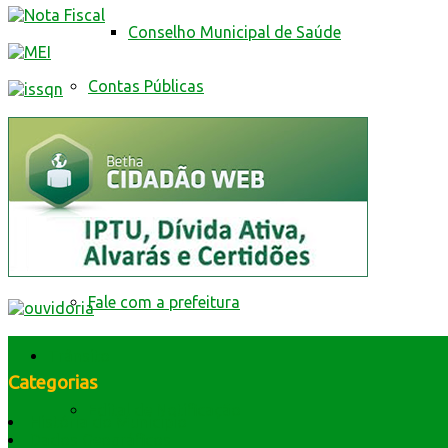
Conselho Municipal de Saúde
Contas Públicas
Livro Eletrônico
Minha Folha
Nota Fiscal Eletrônica
Fale com a prefeitura
Trânsito
Categorias
Edital de Notificação
História do Município
Dados Geográficos