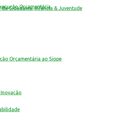
Execução Orçamentária
a da Cidadania, Infância & Juventude
ução Orçamentária ao Siope
 Inovação
abilidade