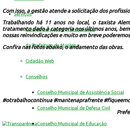
Com isso, a gestão atende a solicitação dos profissi
Serviços
Trabalhando há 11 anos no local, o taxista Alem
tratamento dado à categoria nos últimos anos, bem
Guia de Serviços e Transparência
nossas reinvindicações e muito em breve poderemos
da Prefeitura de Mantena
Confira nas fotos abaixo, o andamento das obras.
Cidadão Web
Conselhos
Conselho Municipal de Assistência Social
#otrabalhocontinua #mantenaprafrente #fiqueem
Conselho Municipal de Defesa Civil
Prefe
Conselho Municipal de Educação