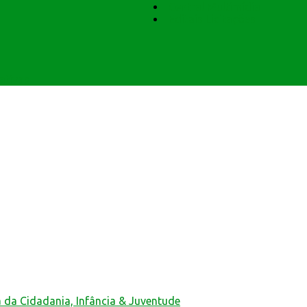
Central Multimídia
Editais Licitações
ativas
a da Cidadania, Infância & Juventude