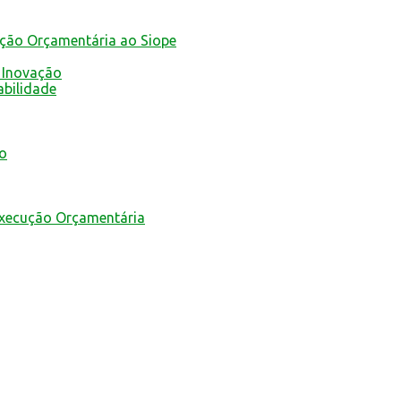
ução Orçamentária ao Siope
 Inovação
abilidade
mo
Execução Orçamentária