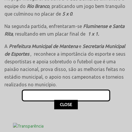
equipe do
Rio Branco
, praticando um jogo bem tranquilo
que culminou no placar de
5 x 0
.
Na segunda partida, enfrentaram-se
Fluminense e Santa
Rita
, resultando em um placar final de
1 x 1.
A
Prefeitura Municipal de Mantena
e
Secretaria Municipal
de Esportes
, reconhece a importância do esporte e seus
desportistas e apoia sobretudo o futebol que é uma
paixão nacional, prova disso, são as melhorias feitas no
estádio municipal, o apoio nos campeonatos e torneios
realizados no município.
This popup will close in:
16
CLOSE