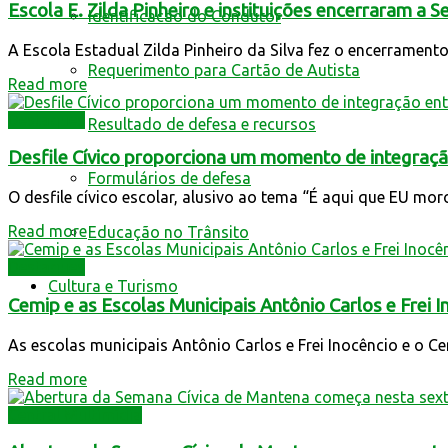
Escola E. Zilda Pinheiro e instituições encerraram a 
Identificacao do Condutor
A Escola Estadual Zilda Pinheiro da Silva fez o encerramento
Requerimento para Cartão de Autista
Read more
Destaques
Resultado de defesa e recursos
Desfile Cívico proporciona um momento de integração
Formulários de defesa
O desfile cívico escolar, alusivo ao tema “É aqui que EU moro,
Read more
Educação no Trânsito
Destaques
Cultura e Turismo
Cemip e as Escolas Municipais Antônio Carlos e Frei 
As escolas municipais Antônio Carlos e Frei Inocêncio e o Ce
Read more
Central Multimídia