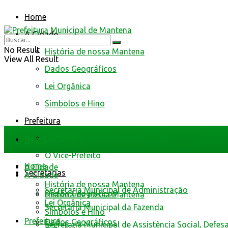
Home
A Cidade
No Result
História de nossa Mantena
View All Result
Dados Geográficos
Lei Orgânica
Símbolos e Hino
Prefeitura
O Prefeito
Home
O Vice-Prefeito
Home
A Cidade
Secretarias
A Cidade
História de nossa Mantena
Secretaria Municipal de Administração
Dados Geográficos
História de nossa Mantena
Lei Orgânica
Secretaria Municipal da Fazenda
Símbolos e Hino
Prefeitura
Dados Geográficos
Secretaria Municipal de Assistência Social, Defes