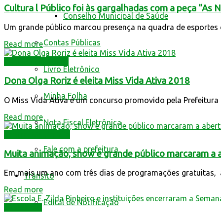
Cultura l Público foi às gargalhadas com a peça “As 
Conselho Municipal de Saúde
Um grande público marcou presença na quadra de esportes d
Contas Públicas
Read more
Assistência Social
Livro Eletrônico
Dona Olga Roriz é eleita Miss Vida Ativa 2018
Minha Folha
O Miss Vida Ativa é um concurso promovido pela Prefeitura M
Read more
Nota Fiscal Eletrônica
Central Multimídia
Fale com a prefeitura
Muita animação, show e grande público marcaram a
Em mais um ano com três dias de programações gratuitas, a
Trânsito
Read more
Edital de Notificação
Destaques