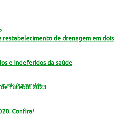
mo
e restabelecimento de drenagem em dois 
dos e indeferidos da saúde
Execução Orçamentária
 de Futebol 2023
0. Confira!