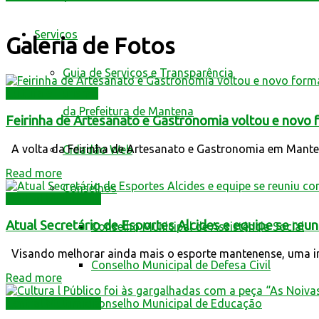
Serviços
Galeria de Fotos
Guia de Serviços e Transparência
Cultura e Turismo
da Prefeitura de Mantena
Feirinha de Artesanato e Gastronomia voltou e novo 
A volta da Feirinha de Artesanato e Gastronomia em Mantena n
Cidadão Web
Read more
Conselhos
Central Multimídia
Atual Secretário de Esportes Alcides e equipe se reu
Conselho Municipal de Assistência Social
Visando melhorar ainda mais o esporte mantenense, uma impor
Conselho Municipal de Defesa Civil
Read more
Central Multimídia
Conselho Municipal de Educação