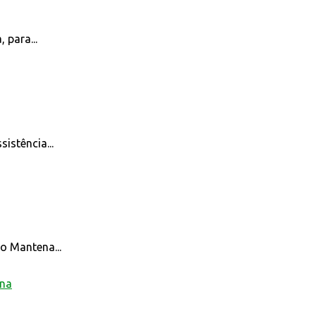
para...
istência...
o Mantena...