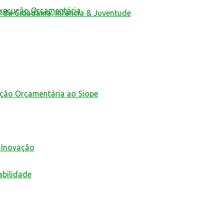
Execução Orçamentária
a da Cidadania, Infância & Juventude
ução Orçamentária ao Siope
 Inovação
abilidade