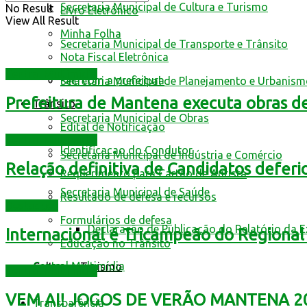
Secretaria Municipal de Cultura e Turismo
No Result
Livro Eletrônico
View All Result
Minha Folha
Secretaria Municipal de Transporte e Trânsito
Nota Fiscal Eletrônica
Central Multimídia
Fale com a prefeitura
Secretaria Municipal de Planejamento e Urbanis
Prefeitura de Mantena executa obras d
Trânsito
Secretaria Municipal de Obras
Edital de Notificação
Central Multimídia
Identificacao do Condutor
Secretaria Municipal de Indústria e Comércio
Relação definitiva de Candidatos deferi
Requerimento para Cartão de Autista
Secretaria Municipal de Saúde
Resultado de defesa e recursos
Destaques
Formulários de defesa
Declaração de Publicação do Relatório da 
Internacional é Tricampeão do Regional
Educação no Trânsito
Central Multimídia
Cultura e Turismo
Central Multimídia
VEM AI! JOGOS DE VERÃO MANTENA 202
Transparência