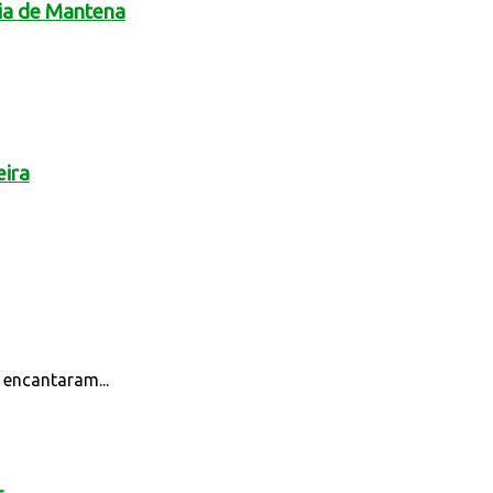
ria de Mantena
eira
 encantaram...