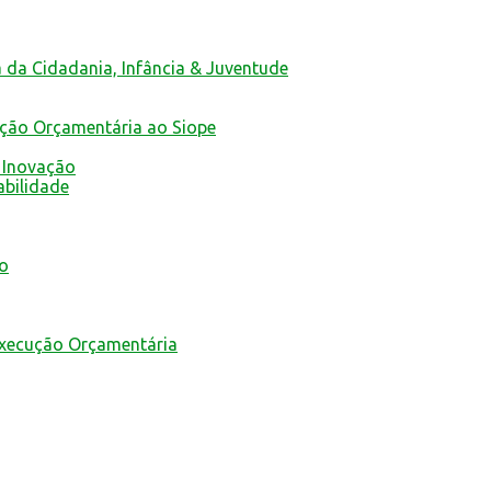
a da Cidadania, Infância & Juventude
ução Orçamentária ao Siope
 Inovação
abilidade
mo
Execução Orçamentária