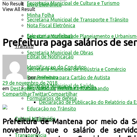
Secretaria Municipal de Cultura e Turismo
No Result
Livro Eletrônico
View All Result
Minha Folha
Secretaria Municipal de Transporte e Trânsito
Nota Fiscal Eletrônica
Fale com a prefeitura
Secretaria Municipal de Planejamento e Urbanis
Prefeitura paga salários de ser
Trânsito
Secretaria Municipal de Obras
Edital de Notificação
Identificacao do Condutor
Secretaria Municipal de Indústria e Comércio
por
Prefeitura
Requerimento para Cartão de Autista
29 de novembro de 2018
Secretaria Municipal de Saúde
Resultado de defesa e recursos
em
Destaques
,
Notícias
,
Prefeitura Trabalhando
Compartilhar
Twittar
Compartilhar
Formulários de defesa
Declaração de Publicação do Relatório da 
Educação no Trânsito
Central Multimídia
Cultura e Turismo
Prefeitura de Mantena por meio da Se
novembro), que o salário de servid
Transparência