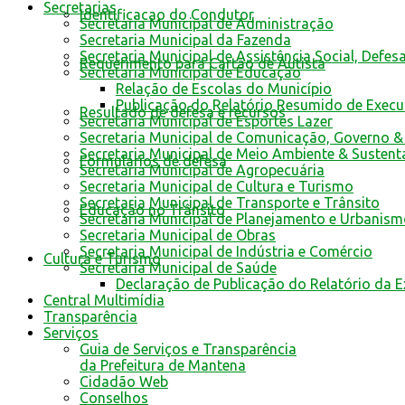
Secretarias
Identificacao do Condutor
Secretaria Municipal de Administração
Secretaria Municipal da Fazenda
Secretaria Municipal de Assistência Social, Defes
Requerimento para Cartão de Autista
Secretaria Municipal de Educação
Relação de Escolas do Município
Publicação do Relatório Resumido de Exec
Resultado de defesa e recursos
Secretaria Municipal de Esportes Lazer
Secretaria Municipal de Comunicação, Governo &
Secretaria Municipal de Meio Ambiente & Sustent
Formulários de defesa
Secretaria Municipal de Agropecuária
Secretaria Municipal de Cultura e Turismo
Secretaria Municipal de Transporte e Trânsito
Educação no Trânsito
Secretaria Municipal de Planejamento e Urbanis
Secretaria Municipal de Obras
Secretaria Municipal de Indústria e Comércio
Cultura e Turismo
Secretaria Municipal de Saúde
Declaração de Publicação do Relatório da 
Central Multimídia
Transparência
Serviços
Guia de Serviços e Transparência
da Prefeitura de Mantena
Cidadão Web
Conselhos