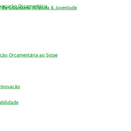
Execução Orçamentária
a da Cidadania, Infância & Juventude
ução Orçamentária ao Siope
 Inovação
abilidade