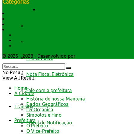
Categorias
Conselho Municipal de Saúde
História do Município
Dados Geográficos
Lei Orgânica
Contas Públicas
Símbolos e Hino
Secretarios
Atendimento
Livro Eletrônico
Webmail
© 2025 - 2028 - Desenvolvido por
Webmundo Soluções Inter
Minha Folha
No Result
Nota Fiscal Eletrônica
View All Result
Home
Fale com a prefeitura
A Cidade
História de nossa Mantena
Dados Geográficos
Trânsito
Lei Orgânica
Símbolos e Hino
Prefeitura
Edital de Notificação
O Prefeito
O Vice-Prefeito