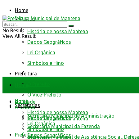
Home
A Cidade
No Result
História de nossa Mantena
View All Result
Dados Geográficos
Lei Orgânica
Símbolos e Hino
Prefeitura
O Prefeito
Home
O Vice-Prefeito
Home
A Cidade
Secretarias
A Cidade
História de nossa Mantena
Secretaria Municipal de Administração
Dados Geográficos
História de nossa Mantena
Lei Orgânica
Secretaria Municipal da Fazenda
Símbolos e Hino
Prefeitura
Dados Geográficos
Secretaria Municipal de Assistência Social, Defes