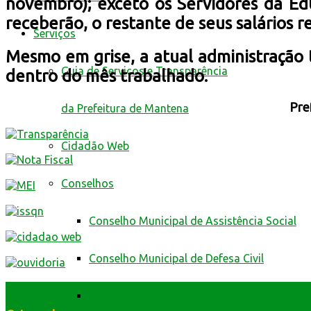
novembro);
exceto os Servidores da Ed
receberão, o restante de seus salários 
Serviços
Mesmo em grise, a atual administração 
Guia de Serviços e Transparência
dentro do mês trabalhado.
Pre
da Prefeitura de Mantena
Cidadão Web
Conselhos
Conselho Municipal de Assistência Social
Conselho Municipal de Defesa Civil
Conselho Municipal de Educação