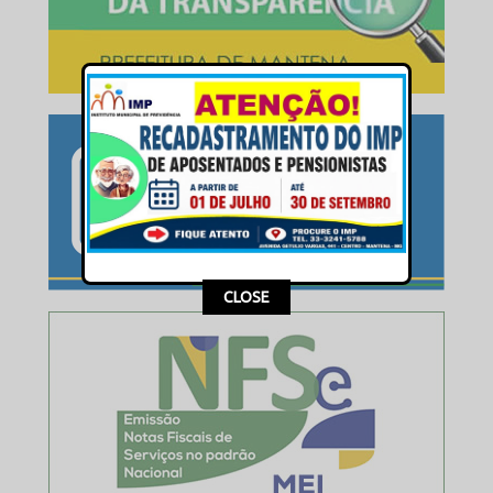
This popup will close in:
15
CLOSE