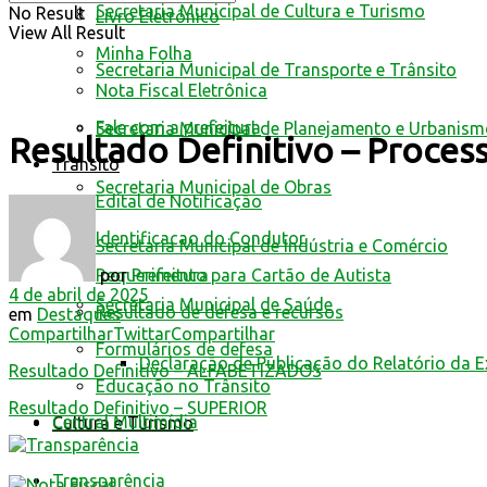
Secretaria Municipal de Cultura e Turismo
No Result
Livro Eletrônico
View All Result
Minha Folha
Secretaria Municipal de Transporte e Trânsito
Nota Fiscal Eletrônica
Fale com a prefeitura
Secretaria Municipal de Planejamento e Urbanis
Resultado Definitivo – Proce
Trânsito
Secretaria Municipal de Obras
Edital de Notificação
Identificacao do Condutor
Secretaria Municipal de Indústria e Comércio
por
Prefeitura
Requerimento para Cartão de Autista
4 de abril de 2025
Secretaria Municipal de Saúde
Resultado de defesa e recursos
em
Destaques
Compartilhar
Twittar
Compartilhar
Formulários de defesa
Declaração de Publicação do Relatório da 
Resultado Definitivo – ALFABETIZADOS
Educação no Trânsito
Resultado Definitivo – SUPERIOR
Central Multimídia
Cultura e Turismo
Transparência