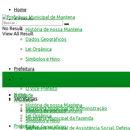
Home
A Cidade
No Result
História de nossa Mantena
View All Result
Dados Geográficos
Lei Orgânica
Símbolos e Hino
Prefeitura
O Prefeito
Home
O Vice-Prefeito
Home
A Cidade
Secretarias
A Cidade
História de nossa Mantena
Secretaria Municipal de Administração
Dados Geográficos
História de nossa Mantena
Lei Orgânica
Secretaria Municipal da Fazenda
Símbolos e Hino
Prefeitura
Dados Geográficos
Secretaria Municipal de Assistência Social, Defes