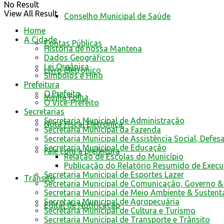
No Result
View All Result
Conselho Municipal de Saúde
Home
A Cidade
Contas Públicas
História de nossa Mantena
Dados Geográficos
Lei Orgânica
Livro Eletrônico
Símbolos e Hino
Prefeitura
O Prefeito
Minha Folha
O Vice-Prefeito
Secretarias
Secretaria Municipal de Administração
Nota Fiscal Eletrônica
Secretaria Municipal da Fazenda
Secretaria Municipal de Assistência Social, Defes
Secretaria Municipal de Educação
Fale com a prefeitura
Relação de Escolas do Município
Publicação do Relatório Resumido de Exec
Secretaria Municipal de Esportes Lazer
Trânsito
Secretaria Municipal de Comunicação, Governo &
Secretaria Municipal de Meio Ambiente & Sustent
Secretaria Municipal de Agropecuária
Edital de Notificação
Secretaria Municipal de Cultura e Turismo
Secretaria Municipal de Transporte e Trânsito