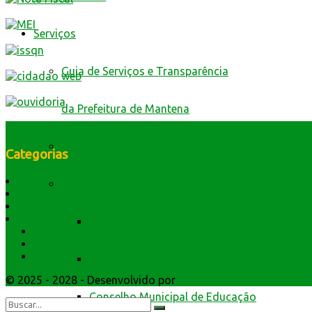
Serviços
Guia de Serviços e Transparência
da Prefeitura de Mantena
Cidadão Web
Categorias
História do Município
Conselhos
Dados Geográficos
Lei Orgânica
Símbolos e Hino
Conselho Municipal de Assistência Social
Secretarios
Atendimento
Webmail
Conselho Municipal de Defesa Civil
© 2025 - 2028 - Desenvolvido por
Webmundo Soluções Inter
Conselho Municipal de Educação