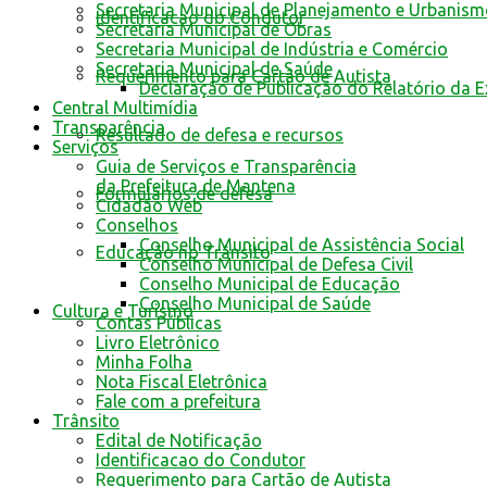
Secretaria Municipal de Planejamento e Urbanis
Identificacao do Condutor
Secretaria Municipal de Obras
Secretaria Municipal de Indústria e Comércio
Secretaria Municipal de Saúde
Requerimento para Cartão de Autista
Declaração de Publicação do Relatório da 
Central Multimídia
Transparência
Resultado de defesa e recursos
Serviços
Guia de Serviços e Transparência
da Prefeitura de Mantena
Formulários de defesa
Cidadão Web
Conselhos
Conselho Municipal de Assistência Social
Educação no Trânsito
Conselho Municipal de Defesa Civil
Conselho Municipal de Educação
Conselho Municipal de Saúde
Cultura e Turismo
Contas Públicas
Livro Eletrônico
Minha Folha
Nota Fiscal Eletrônica
Fale com a prefeitura
Trânsito
Edital de Notificação
Identificacao do Condutor
Requerimento para Cartão de Autista