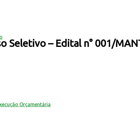
mo
sso Seletivo – Edital n° 001/M
Execução Orçamentária