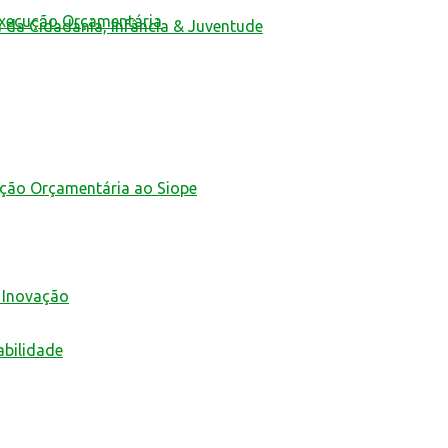
Execução Orçamentária
a da Cidadania, Infância & Juventude
ução Orçamentária ao Siope
 Inovação
abilidade