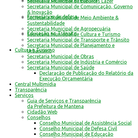
Resultado de defesa e recursos
Secretaria Municipal de Esportes Lazer
Secretaria Municipal de Comunicação, Governo
& Inovação
Formulários de defesa
Secretaria Municipal de Meio Ambiente &
Sustentabilidade
Secretaria Municipal de Agropecuária
Educação no Trânsito
Secretaria Municipal de Cultura e Turismo
Secretaria Municipal de Transporte e Trânsito
Secretaria Municipal de Planejamento e
Cultura e Turismo
Urbanismo
Secretaria Municipal de Obras
Secretaria Municipal de Indústria e Comércio
Secretaria Municipal de Saúde
Declaração de Publicação do Relatório da
Execução Orçamentária
Central Multimídia
Transparência
Serviços
Guia de Serviços e Transparência
da Prefeitura de Mantena
Cidadão Web
Conselhos
Conselho Municipal de Assistência Social
Conselho Municipal de Defesa Civil
Conselho Municipal de Educação