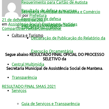
Requerimento para Cartão de Autista
Resultado de defesa e recursos
Secretaria Municipal de Indústria e Comércio
por
Prefeitura
Formulários de defesa
21 de dezembro de 2021
em
Assistência Social
,
Destaques
,
Notícias
Secretaria Municipal de Saúde
Educação no Trânsito
Compartilhar
Twittar
Compartilhar
Cultura e Turismo
Declaração de Publicação do Relatório da
Execução Orçamentária
Segue abaixo RESULTADO FINAL OFICIAL DO PROCESSO
SELETIVO da
Central Multimídia
Secretaria Municipal de Assistência Social de Mantena.
Transparência
RESULTADO FINAL SMAS 2021
Serviços
Guia de Serviços e Transparência