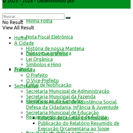
© 2025 - 2028 - Desenvolvido por
Webmundo Soluções
Livro Eletrônico
Interativas
Minha Folha
No Result
View All Result
Nota Fiscal Eletrônica
Home
A Cidade
História de nossa Mantena
Fale com a prefeitura
Dados Geográficos
Lei Orgânica
Símbolos e Hino
Trânsito
Prefeitura
O Prefeito
O Vice-Prefeito
Edital de Notificação
Secretarias
Secretaria Municipal de Administração
Secretaria Municipal da Fazenda
Identificacao do Condutor
Secretaria Municipal de Assistência Social,
Defesa da Cidadania, Infância & Juventude
Secretaria Municipal de Educação
Requerimento para Cartão de Autista
Relação de Escolas do Município
Publicação do Relatório Resumido de
Execução Orçamentária ao Siope