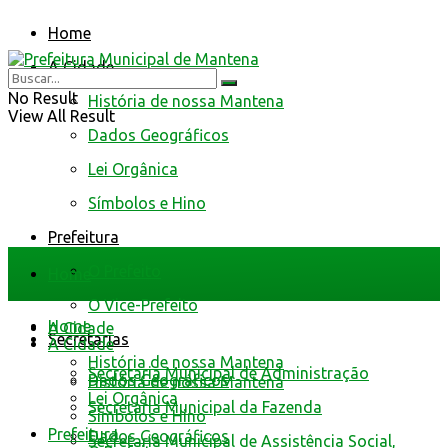
Home
A Cidade
No Result
História de nossa Mantena
View All Result
Dados Geográficos
Lei Orgânica
Símbolos e Hino
Prefeitura
O Prefeito
Home
O Vice-Prefeito
Home
A Cidade
Secretarias
A Cidade
História de nossa Mantena
Secretaria Municipal de Administração
Dados Geográficos
História de nossa Mantena
Lei Orgânica
Secretaria Municipal da Fazenda
Símbolos e Hino
Prefeitura
Dados Geográficos
Secretaria Municipal de Assistência Social,