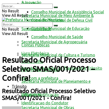
& Inovação
Conselhos
No Result
Conselho Municipal de Assistência Social
View All Result
Secretaria Municipal de Meio Ambiente &
Conselho Municipal de Defesa Civil
Conselho Municipal de Educação
Sustentabilidade
No Result
View All Result
Conselho Municipal de Saúde
Secretaria Municipal de Agropecuária
Contas Públicas
Livro Eletrônico
Secretaria Municipal de Cultura e Turismo
Resultado Oficial Processo
Minha Folha
Seletivo SMAS/001/2021 –
Secretaria Municipal de Transporte e Trânsito
Nota Fiscal Eletrônica
Confira!
Fale com a prefeitura
Secretaria Municipal de Planejamento e
Trânsito
Resultado Oficial Processo Seletivo
Urbanismo
Edital de Notificação
SMAS/001/2021 - Confira!
Identificacao do Condutor
Secretaria Municipal de Obras